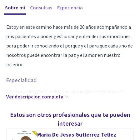
Sobre mí
Consultas
Experiencia
Estoy en este camino hace más de 20 años acompañando a
mis pacientes a poder gestionar y entender sus emociones
para poder ir conociendo el porque y el para que cada uno de
nosotros puede encontrar la paz y el amor en nuestro
interior
Especialidad
Tengo un posgrado en bioneuroemoción soy técnica en
Ver descripción completa
biogemoterapia y una estudiosa de las emociones humanas
y manejo de las energias
Estos son otros profesionales que te pueden
interesar
Aptitudes
Maria De Jesus Gutierrez Tellez
Soy terapeuta en todo lo relacionado a las energías humana