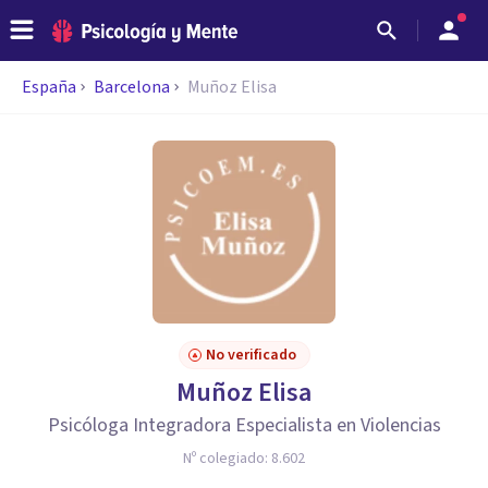
España
Barcelona
Muñoz Elisa
No verificado
Muñoz Elisa
Psicóloga Integradora Especialista en Violencias
Nº colegiado:
8.602