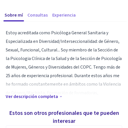
Sobre mí
Consultas
Experiencia
Estoy acreditada como Psicóloga General Sanitaria y
Especializada en Diversidad/Interseccionalidad: de Género,
Sexual, Funcional, Cultural... Soy miembro de la Sección de
la Psicologia Clínica de la Salud y de la Sección de Psicología
de Mujeres, Géneros y Diversidades del COPC. Tengo más de
25 años de experiencia profesional. Durante estos años me
he formado constantemente en ámbitos como la Violencia
de Género/Machista, Formación de formadoras,
Ver descripción completa
Psicoterapia Integradora Humanista, GAM (Grupos de
Ayuda Mutua), Psicooncología y Trauma Complejo.
Estos son otros profesionales que te pueden
Participo como tallerista, conferenciante y ponente en
interesar
diferentes congresos, cursos y entornos formativos.