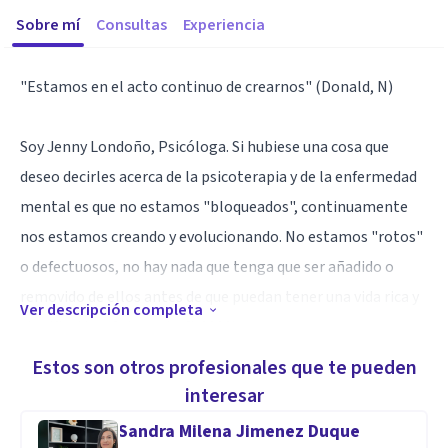
Sobre mí
Consultas
Experiencia
"Estamos en el acto continuo de crearnos" (Donald, N)
Soy Jenny Londoño, Psicóloga. Si hubiese una cosa que
deseo decirles acerca de la psicoterapia y de la enfermedad
mental es que no estamos "bloqueados", continuamente
nos estamos creando y evolucionando. No estamos "rotos"
o defectuosos, no hay nada que tenga que ser añadido o
removido de ellos antes de que puedan tener una vida rica y
Ver descripción completa
significativa (Schoendorff, 2012)
Estos son otros profesionales que te pueden
Especialidad
interesar
Te acompañare en este proceso, pero serás tú mismo quien
Sandra Milena Jimenez Duque
transformara tu historia. Conmigo vas a encontrar un