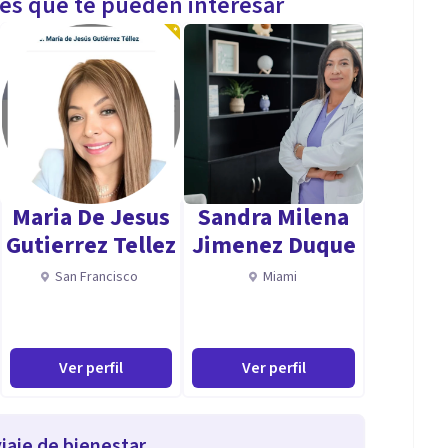
les que te pueden interesar
Maria De Jesus
Sandra Milena
Gutierrez Tellez
Jimenez Duque
San Francisco
Miami
Ver perfil
Ver perfil
iaje de bienestar