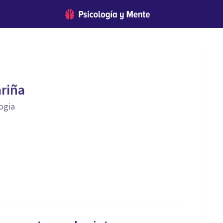
riña
ogia