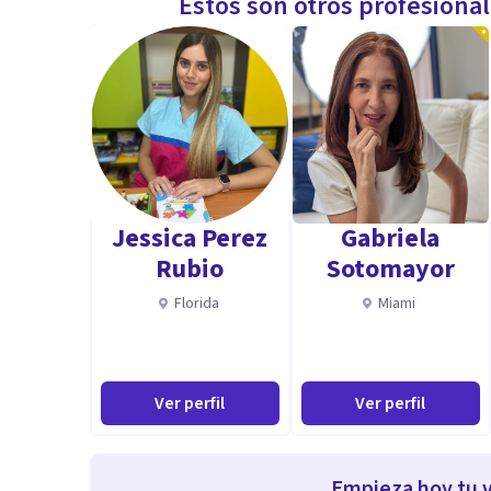
Estos son otros profesiona
Jessica Perez
Gabriela
Rubio
Sotomayor
Florida
Miami
Ver perfil
Ver perfil
Empieza hoy tu v