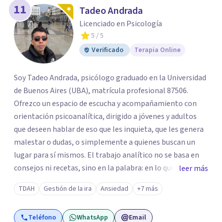
11
Tadeo Andrada
Licenciado en Psicología
5
/ 5
Verificado
Terapia Online
Soy Tadeo Andrada, psicólogo graduado en la Universidad
de Buenos Aires (UBA), matrícula profesional 87506.
Ofrezco un espacio de escucha y acompañamiento con
orientación psicoanalítica, dirigido a jóvenes y adultos
que deseen hablar de eso que les inquieta, que les genera
malestar o dudas, o simplemente a quienes buscan un
lugar para sí mismos. El trabajo analítico no se basa en
consejos ni recetas, sino en la palabra: en lo que cada
leer más
quien puede decir de su historia, de su deseo, de su
TDAH
Gestión de la ira
Ansiedad
+7 más
malestar... En el encuentro con un analista se abre la
posibilidad de pensar de otro modo eso que hasta ahora
Teléfono
WhatsApp
Email
parecía sin salida.