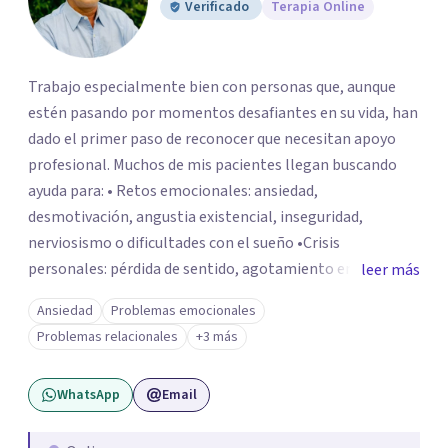
Verificado
Terapia Online
Trabajo especialmente bien con personas que, aunque
estén pasando por momentos desafiantes en su vida, han
dado el primer paso de reconocer que necesitan apoyo
profesional. Muchos de mis pacientes llegan buscando
ayuda para: • Retos emocionales: ansiedad,
desmotivación, angustia existencial, inseguridad,
nerviosismo o dificultades con el sueño •Crisis
personales: pérdida de sentido, agotamiento emocional
leer más
o dificultad para manejar transiciones vitales •Conflictos
Ansiedad
Problemas emocionales
relacionales: problemas de pareja, tensiones familiares,
Problemas relacionales
+3 más
desafíos laborales o dificultades en dinámicas sociales.
WhatsApp
Email