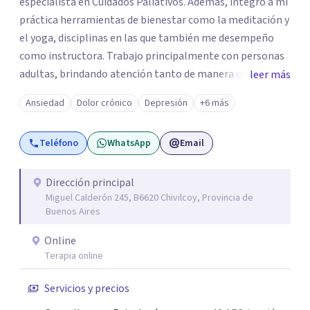
especialista en Cuidados Paliativos. Además, integro a mi
práctica herramientas de bienestar como la meditación y
el yoga, disciplinas en las que también me desempeño
como instructora. Trabajo principalmente con personas
adultas, brindando atención tanto de manera online
leer más
como en el consultorio, adaptándome a las necesidades
Ansiedad
Dolor crónico
Depresión
+6 más
de cada paciente. Acompaño procesos vinculados a la
ansiedad, la depresión, el estrés, el duelo, el dolor crónico
Teléfono
WhatsApp
Email
y distintos momentos vitales que requieren contención,
escucha y orientación profesional.
Dirección principal
Miguel Calderón 245, B6620 Chivilcoy, Provincia de
Buenos Aires
Online
Terapia online
Servicios y precios