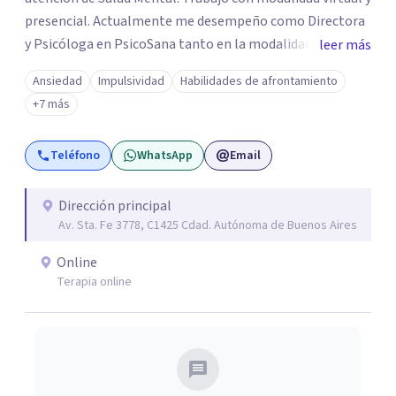
presencial. Actualmente me desempeño como Directora
y Psicóloga en PsicoSana tanto en la modalidad
leer más
presencial como la modalidad online. Busco poder
Ansiedad
Impulsividad
Habilidades de afrontamiento
acompañarte en tu proyecto de vida, de
+7 más
autoconocimiento, autoestima, bienestar y amor propio.
Mi objetivo es poder ayudarte a conocer tus emociones
Teléfono
WhatsApp
Email
desde una estabilidad emocional para lograr una
adecuada inteligencia emocional. A la par colaboro con el
Lic. Ricardo L.M. Boucherie, quien posee una orientación
Dirección principal
Av. Sta. Fe 3778, C1425 Cdad. Autónoma de Buenos Aires
Sistémica, Cognitivo Conductual y Psicoanálisis
Lacaniano.
Online
Terapia online