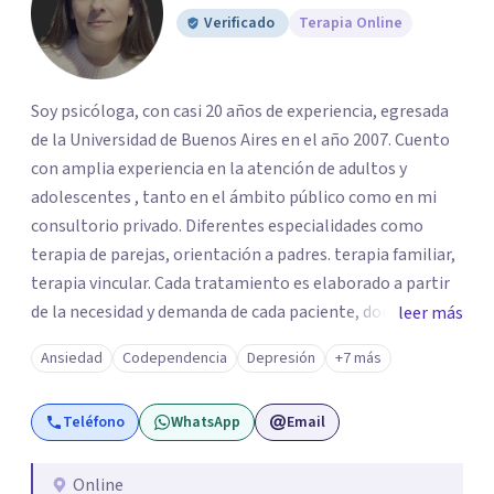
Verificado
Terapia Online
Soy psicóloga, con casi 20 años de experiencia, egresada
de la Universidad de Buenos Aires en el año 2007. Cuento
con amplia experiencia en la atención de adultos y
adolescentes , tanto en el ámbito público como en mi
consultorio privado. Diferentes especialidades como
terapia de parejas, orientación a padres. terapia familiar,
terapia vincular. Cada tratamiento es elaborado a partir
de la necesidad y demanda de cada paciente, donde
leer más
ambos vamos ejercer un papel activo en la orientación de
Ansiedad
Codependencia
Depresión
+7 más
la terapia. Para ello utilizo recursos técnicos amplios y
flexibles, adaptados al momento y problemática de cada
Teléfono
WhatsApp
Email
persona.
Online