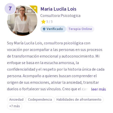
7
Maria Lucila Lois
Consultora Psicologica
5
/ 5
Verificado
Terapia Online
Soy María Lucila Lois, consultora psicológica con
vocación por acompañar a las personas en sus procesos
de transformación emocional y autoconocimiento. Mi
enfoque se basa en la escucha amorosa, la
confidencialidad y el respeto por la historia única de cada
persona. Acompaño a quienes buscan comprender el
origen de sus emociones, aliviar la ansiedad, transitar
duelos o fortalecer sus vínculos. Creo que el camino hacia
leer más
una vida más auténtica comienza cuando nos animamos
Ansiedad
Codependencia
Habilidades de afrontamiento
a mirar hacia adentro y a reconocer las raíces de lo que
+7 más
sentimos.