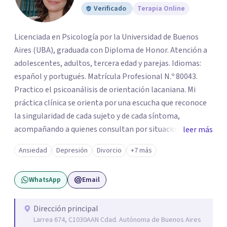
Verificado
Terapia Online
Licenciada en Psicología por la Universidad de Buenos
Aires (UBA), graduada con Diploma de Honor. Atención a
adolescentes, adultos, tercera edad y parejas. Idiomas:
español y portugués. Matrícula Profesional N.º 80043.
Practico el psicoanálisis de orientación lacaniana. Mi
práctica clínica se orienta por una escucha que reconoce
la singularidad de cada sujeto y de cada síntoma,
acompañando a quienes consultan por situaciones de
leer más
angustia, dificultades en los vínculos, inhibiciones,
Ansiedad
Depresión
Divorcio
+7 más
duelos, crisis vitales, padecimientos subjetivos y otros
modos de malestar. La práctica analítica propone un
WhatsApp
Email
espacio de palabra donde cada sujeto pueda interrogar
aquello que le genera sufrimiento, apostando a la
construcción de una respuesta singular frente a su
Dirección principal
Larrea 674, C1030AAN Cdad. Autónoma de Buenos Aires
malestar.