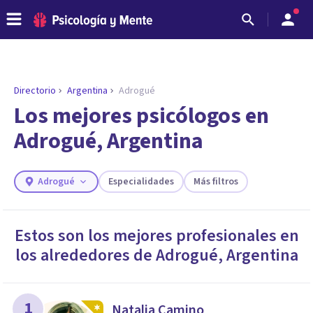
Directorio
Argentina
Adrogué
ENCONTRAR MI TERAPEUTA
¿Necesitas ayuda para encontrar el
Los mejores psicólogos en
psicólogo adecuado?
Adrogué, Argentina
Responde a unas breves preguntas y te ofreceremos
los profesionales que más se ajustan a tus
necesidades.
Adrogué
Especialidades
Más filtros
Responder cuestionario
Estos son los mejores profesionales en
los alrededores de
Adrogué
,
Argentina
1
Natalia Camino