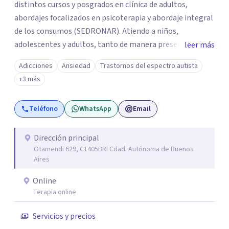
distintos cursos y posgrados en clínica de adultos,
abordajes focalizados en psicoterapia y abordaje integral
de los consumos (SEDRONAR). Atiendo a niños,
adolescentes y adultos, tanto de manera presencial
leer más
como online. Trabajo con distintas problemáticas como
Adicciones
Ansiedad
Trastornos del espectro autista
depresión, ataques de pánico, adicciones, trastornos
+3 más
alimentarios, trastornos del espectro autista (TEA) y
otras situaciones que generan malestar. Entiendo que
Teléfono
WhatsApp
Email
cada persona llega con una historia única, por eso el
proceso terapéutico es siempre singular y adaptado a
quien consulta.
Dirección principal
Otamendi 629, C1405BRI Cdad. Autónoma de Buenos
Aires
Online
Terapia online
Servicios y precios