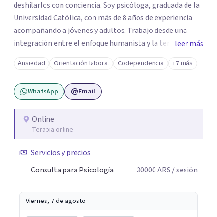
deshilarlos con conciencia. Soy psicóloga, graduada de la
Universidad Católica, con más de 8 años de experiencia
acompañando a jóvenes y adultos. Trabajo desde una
integración entre el enfoque humanista y la terapia
leer más
cognitivo-conductual (TCC), combinando una escucha
Ansiedad
Orientación laboral
Codependencia
+7 más
profunda, empática y sin juicios, con herramientas con
herramientas psicológicas que ayudan a reconocer
WhatsApp
Email
patrones, resignificar experiencias y construir cambios
posibles. En el espacio terapéutico, el objetivo es que
puedas no solo sentirte escuchado/a, sino también
Online
Terapia online
comprender lo que te pasa, identificar patrones que
generan malestar y desarrollar recursos concretos para
Servicios y precios
afrontarlo.
Consulta para Psicología
30000
ARS
/ sesión
Viernes, 7 de agosto