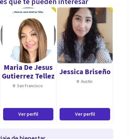
les que te pueden interesar
Maria De Jesus
Jessica Briseño
Gutierrez Tellez
Austin
San Francisco
Ver perfil
Ver perfil
iaje de bienestar