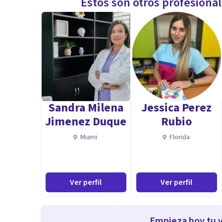
Estos son otros profesiona
Sandra Milena
Jessica Perez
Jimenez Duque
Rubio
Miami
Florida
Ver perfil
Ver perfil
Empieza hoy tu v