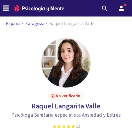
España
Zaragoza
Raquel Langarita Valle
No verificado
Raquel Langarita Valle
Psicóloga Sanitaria especialista Ansiedad y Estrés
(
1
)