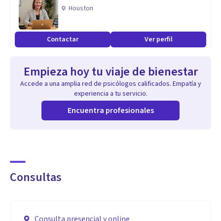
adapte al problema de cada persona estoy en constante
Houston
aprendizaje acerca de esta ciencia, la Psicología.
Con formaciones continuas avaladas por UNED, UCM, CEU
Contactar
Ver perfil
de Valencia, SEPCyS y AEPSIS (Asociación Española de
Psicología Sanitaria) y siempre acompañadas del
Empieza hoy tu viaje de bienestar
autoconocimiento y motivación para ofrecer el mejor
Accede a una amplia red de psicólogos calificados. Empatía y
servicio psicológico.
experiencia a tu servicio.
Encuentra profesionales
Consultas
Consulta presencial y online