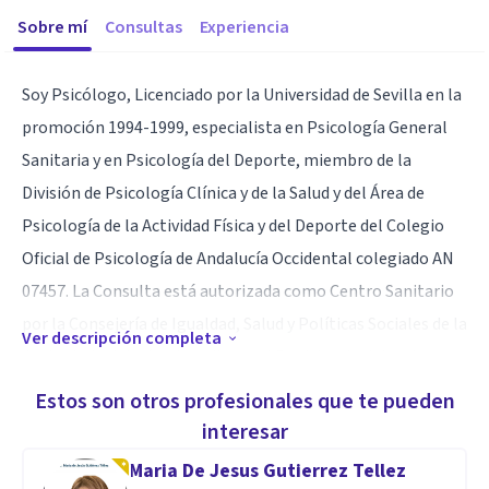
Sobre mí
Consultas
Experiencia
Soy Psicólogo, Licenciado por la Universidad de Sevilla en la
promoción 1994-1999, especialista en Psicología General
Sanitaria y en Psicología del Deporte, miembro de la
División de Psicología Clínica y de la Salud y del Área de
Psicología de la Actividad Física y del Deporte del Colegio
Oficial de Psicología de Andalucía Occidental colegiado AN
07457. La Consulta está autorizada como Centro Sanitario
por la Consejería de Igualdad, Salud y Políticas Sociales de la
Ver descripción completa
Junta de Andalucía e inscrita en el Registro Andaluz de
Centros, Servicios y Establecimientos Sanitarios. Ref. NICA
Estos son otros profesionales que te pueden
40174, estando situada en la calle Guadalhorce 86 A en
interesar
Lebrija (Sevilla), se ofrece cita presencial y online.
Maria De Jesus Gutierrez Tellez