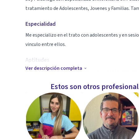
tratamiento de Adolescentes, Jovenes y Familias. Ta
Especialidad
Me especializo en el trato con adolescentes y en sesi
vinculo entre ellos.
Aptitudes
Ver descripción completa
Egrese de la Universidad de San Luis con la formación 
Especialidad en Salud Mental y tras ello cinco años de
Estos son otros profesiona
Hospital Italiano de Buenos Aires en Psicología Vincul