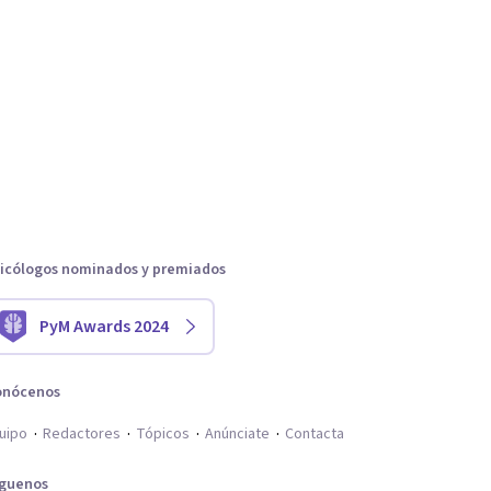
icólogos nominados y premiados
PyM Awards 2024
onócenos
uipo
Redactores
Tópicos
Anúnciate
Contacta
íguenos