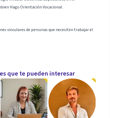
mbien Hago Orientación Vocacional.
ones vinculares de personas que necesiten trabajar el
en Psicología Cognitiva Integrativa. Luego hice la
 especialización de posgrados y Especialidad en el
les que te pueden interesar
ar.