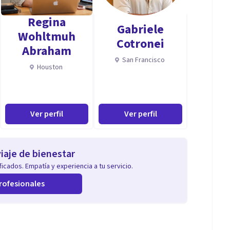
Regina
Gabriele
Wohltmuh
Cotronei
Abraham
San Francisco
Houston
Ver perfil
Ver perfil
iaje de bienestar
icados. Empatía y experiencia a tu servicio.
rofesionales