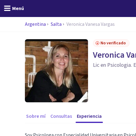
Menú
Argentina
Salta
Veronica Vanesa Vargas
No verificado
Veronica Va
Lic en Psicologia. 
Sobre mí
Consultas
Experiencia
Soy Psicologa con Especialidad Universitaria en Psicol