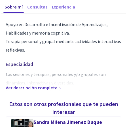
Sobre mí
Consultas
Experiencia
Apoyo en Desarrollo e Incentivación de Aprendizajes,
Habilidades y memoria cognitiva.
Terapia personal y grupal mediante actividades interactivas
reflexivas.
Especialidad
Las sesiones y terapias, personales y/o grupales son
dinámicas, interactivas y divertidas.
Ver descripción completa
Dominio en el desarrollo y Planes de clase, curso y talleres.
Estos son otros profesionales que te pueden
Aptitudes
interesar
Psicología Social y Educativa.
Sandra Milena Jimenez Duque
Desarrollo de la Inteligencia y de la Inteligencia Emocional.