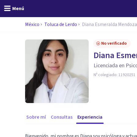
Menú
México
Toluca de Lerdo
Diana Esmeralda Mendoza
No verificado
Diana Esme
Licenciada en Psic
Nº colegiado:
11920251
Sobre mí
Consultas
Experiencia
Bienvenido, mi nombre es Diana soy psicóloga y ac