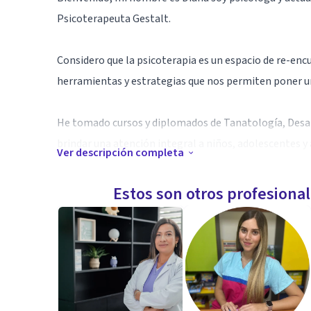
Psicoterapeuta Gestalt.
Considero que la psicoterapia es un espacio de re-e
herramientas y estrategias que nos permiten poner un
He tomado cursos y diplomados de Tanatología, Desar
brindar una atención integral a niños, adolescentes y 
Ver descripción completa
Mi experiencia laboral y personal se desarrolla en tem
Estos son otros profesiona
ansiedad, depresión, duelo, terapia de pareja y familia
Si deseas obtener mayor información por favor contá
Especialidad
*Tanatología