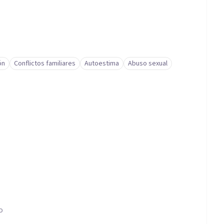
ón
Conflictos familiares
Autoestima
Abuso sexual
o