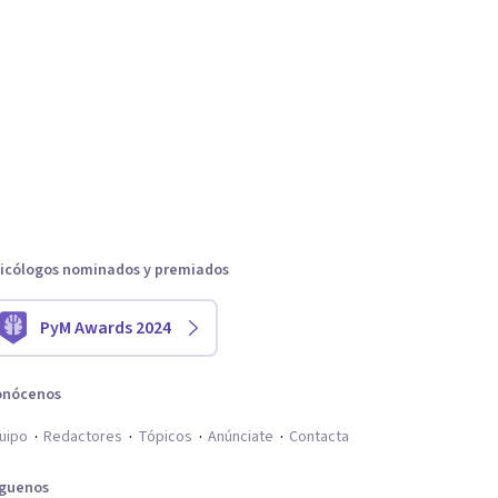
icólogos nominados y premiados
PyM Awards 2024
onócenos
uipo
Redactores
Tópicos
Anúnciate
Contacta
íguenos