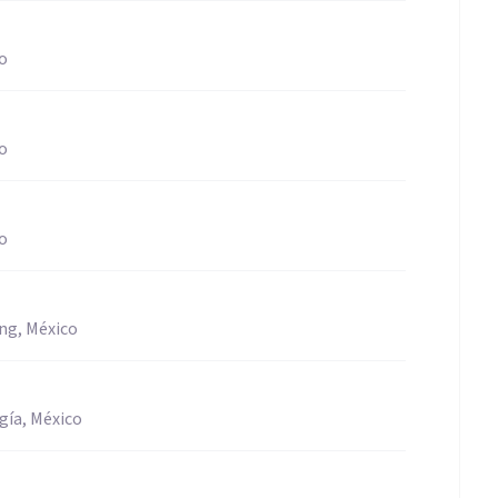
co
co
co
ing, México
gía, México