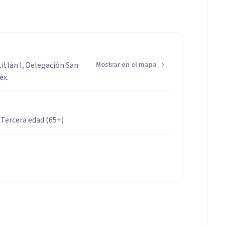
itlán I, Delegación San
Mostrar en el mapa
éx.
 Tercera edad (65+)