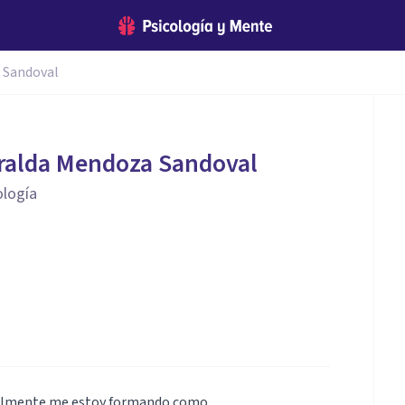
 Sandoval
ralda Mendoza Sandoval
ología
tualmente me estoy formando como