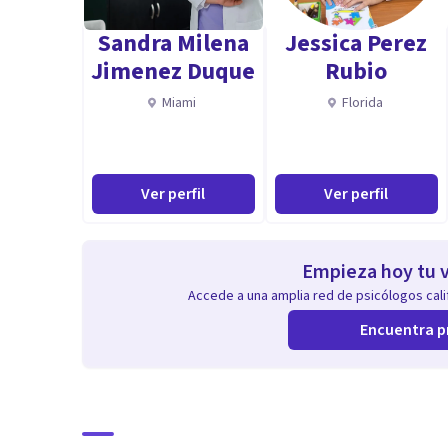
*Psicología Infantil
Sandra Milena
Jessica Perez
*Terapia de pareja
Jimenez Duque
Rubio
*Terapia Familiar
Miami
Florida
*Psicoterapia individual
Ver perfil
Ver perfil
Empieza hoy tu v
Accede a una amplia red de psicólogos calif
Encuentra p