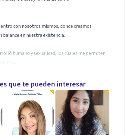
ncuentro con nosotros mismos, donde creamos
 balance en nuestra existencia.
rolló humano y sexualidad, los cuales me permiten
adultos.
áticas de sexualidad, trastornos alimenticios,
les que te pueden interesar
r.
ctame, y con mucho gusto te apoyaré.