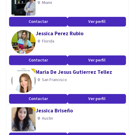
Miami
Aptitudes
Contactar
Ver perfil
Áreas clínicas, educativas y sociales. Entrenamiento en
Jessica Perez Rubio
Primeros Auxilios Psicológicos e Intervención en crisis.
Florida
Contactar
Ver perfil
Maria De Jesus Gutierrez Tellez
San Francisco
Contactar
Ver perfil
Jessica Briseño
Austin