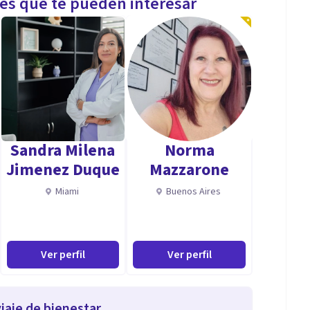
les que te pueden interesar
Sandra Milena
Norma
Jimenez Duque
Mazzarone
Miami
Buenos Aires
Ver perfil
Ver perfil
iaje de bienestar