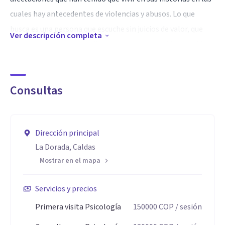
cuales hay antecedentes de violencias y abusos. Lo que
busca es una persona que escuche sin juicios de valor, que
Ver descripción completa
con sus terapias le permita encontrar un sentido a su vida,
superar las crisis y ser asertivo en el manejo de las
diferentes situaciones críticas que se viven en lo cotidiano.
Consultas
Especialidad
El contar con el conocimiento de la atención en trauma
psicológico y las herramientas de acompañamiento para
Dirección principal
La Dorada, Caldas
que la persona pueda ir recuperando su autonomía y
Mostrar en el mapa
motivación para avanzar en su proyecto de vida, con gran
calidad humana y profesionalismo.
Servicios y precios
Aptitudes
Primera visita Psicología
150000
COP
/ sesión
Este es el momento y la oportunidad para conocerse y