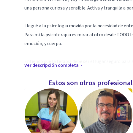
una persona curiosa y sensible. Activa y tranquila a par
Llegué a la psicología movida por la necesidad de ente
Para mí la psicoterapia es mirar al otro desde TODO LO
emoción, y cuerpo.
Entiendo que la terapia debe ser el lugar seguro par
Ver descripción completa
y sin juicios. Por ello, mi perspectiva de trabajo es l
aunque continúo formándome para poder atender desd
Estos son otros profesiona
Especialidad
- Graduada en Psicología por la Universidad Complu
- Máster en Psicología General Sanitaria por la Unive
- Máster en psicoterapia integradora, trauma, apego
- Nivel 1 y 2 de EMDR por la Asociación Española d