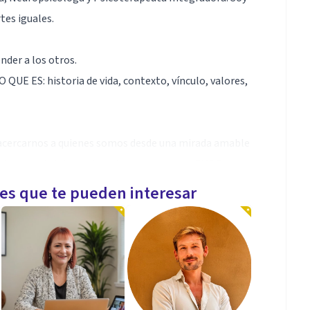
tes iguales.
nder a los otros.
 QUE ES: historia de vida, contexto, vínculo, valores,
a acercarnos a quienes somos desde una mirada amable
a psicoterapia integradora, trauma, apego y EMDR,
e una mirada integral.
les que te pueden interesar
tense de Madrid.
rsidad Francisco de Vitoria.
 y EMDR por Universidad a Distancia de Madrid
e EMDR