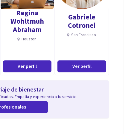
ad Internacional de Valencia
Regina
Gabriele
por la SEMPyP.
Wohltmuh
Cotronei
Abraham
DP.
San Francisco
Houston
l, Trabajo interno con partes (IFS), mindfulness,
l
Ver perfil
Ver perfil
iaje de bienestar
icados. Empatía y experiencia a tu servicio.
rofesionales