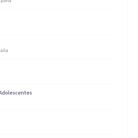
spaña
paña
 Adolescentes