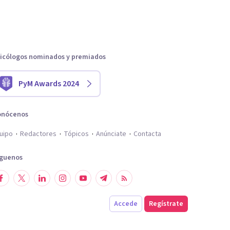
icólogos nominados y premiados
PyM Awards 2024
onócenos
uipo
Redactores
Tópicos
Anúnciate
Contacta
íguenos
Accede
Regístrate