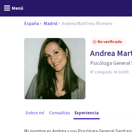
Menú
España
Madrid
Andrea Martínez Romero
No verificado
Andrea Mar
Psicóloga General 
Nº colegiado:
M-34269
Sobre mí
Consultas
Experiencia
Mi nombre es Andrea y soy Psicóloga General Sanitari