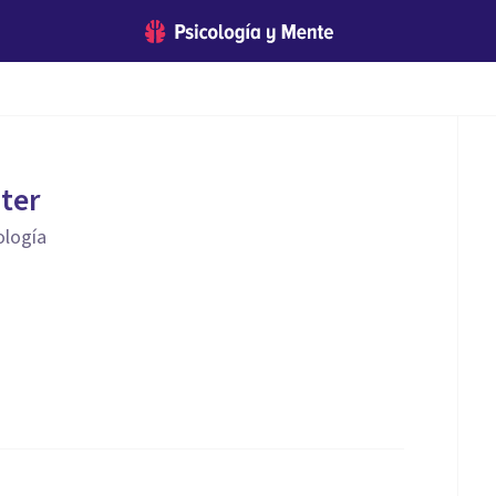
iter
ología