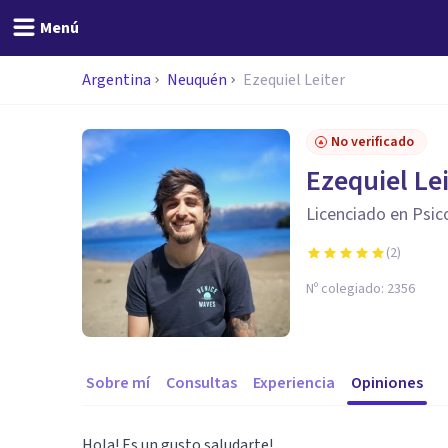
Menú
Argentina
Neuquén
Ezequiel Leiter
No verificado
Ezequiel Le
Licenciado en Psic
(
2
)
Nº colegiado:
2356
Sobre mí
Consultas
Experiencia
Opiniones
Hola! Es un gusto saludarte!