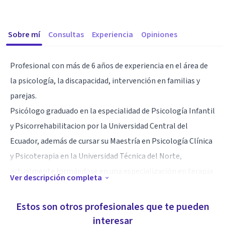
Sobre mí
Consultas
Experiencia
Opiniones
Profesional con más de 6 años de experiencia en el área de
la psicología, la discapacidad, intervención en familias y
parejas.
Psicólogo graduado en la especialidad de Psicología Infantil
y Psicorrehabilitacion por la Universidad Central del
Ecuador, además de cursar su Maestría en Psicología Clínica
y Psicoterapia en la Universidad Técnica del Norte,
actualmente formándose en una especialización en terapia
Ver descripción completa
de pareja por LUDUS, Perú.
Psicólogo acreditado en Atención de Emergencias y
Estos son otros profesionales que te pueden
Desastres por la Universidad Católica de Cuenca.
interesar