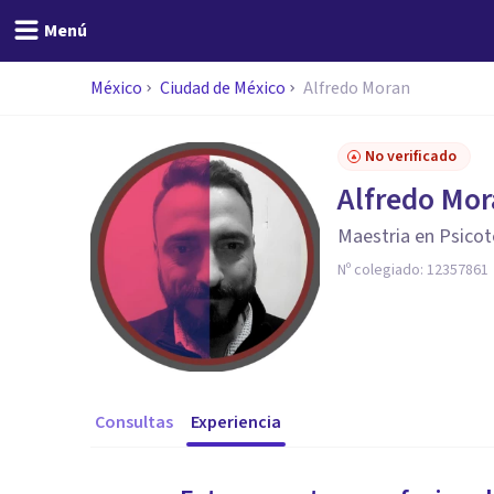
Menú
México
Ciudad de México
Alfredo Moran
No verificado
Alfredo Mo
Maestria en Psicot
Nº colegiado:
12357861
Consultas
Experiencia