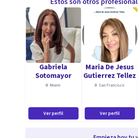
Estos son otros profesiona
Gabriela
Maria De Jesus
Sotomayor
Gutierrez Tellez
Miami
San Francisco
Ver perfil
Ver perfil
Empieza hoy tu v