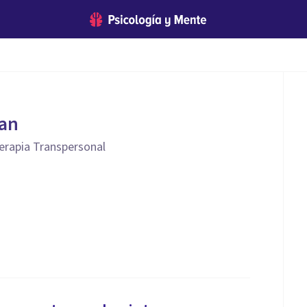
ran
erapia Transpersonal