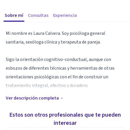
Sobre mí
Consultas
Experiencia
Mi nombre es Laura Calvera. Soy psicóloga general
sanitaria, sexóloga clínica y terapeuta de pareja.
Sigo la orientación cognitivo-conductual, aunque con
esbozos de diferentes técnicas y herramientas de otras
orientaciones psicológicas con el fin de construir un
tratamiento integral, efectivo y duradero.
Ver descripción completa
Si algo me caracteriza es la vocación por mi profesión. Me
vuelco y adapto en cada caso y sus necesidades, empleando
Estos son otros profesionales que te pueden
todos los medios disponibles para que quien me solicita
interesar
ayuda recupere su bienestar.