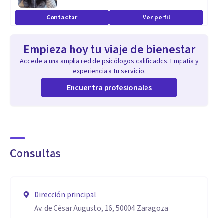
Especialidad
Contactar
Ver perfil
Empatía, escucha, respeto, no juzgar, calidez,
comprensión... creo que son aptitudes que me definen como
Empieza hoy tu viaje de bienestar
profesional
Accede a una amplia red de psicólogos calificados. Empatía y
experiencia a tu servicio.
Aptitudes
Encuentra profesionales
Estoy especializada en sexología clínica y terapia de pareja.
Atiendo todo tipo de problemáticas relacionadas con la
sexualidad y una relación sana de pareja (desde problemas
que influyan en mantener relaciones sexuales
Consultas
satisfactorias, hasta infidelidades o dificultades para formar
una familia)
Dirección principal
Av. de César Augusto, 16, 50004 Zaragoza