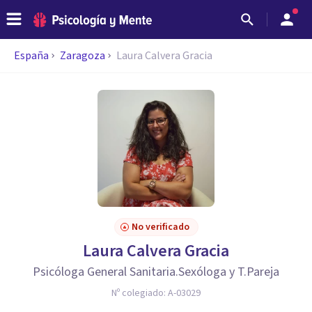
España
Zaragoza
Laura Calvera Gracia
No verificado
Laura Calvera Gracia
Psicóloga General Sanitaria.Sexóloga y T.Pareja
Nº colegiado:
A-03029