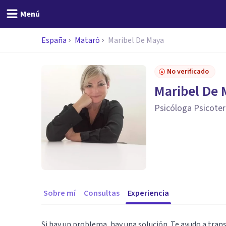
Menú
España
Mataró
Maribel De Maya
No verificado
Maribel De
Psicóloga Psicoter
Sobre mí
Consultas
Experiencia
Si hay un problema, hay una solución. Te ayudo a tran