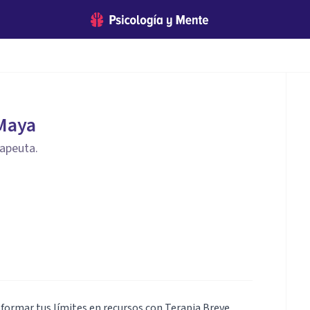
 Maya
apeuta.
sformar tus límites en recursos con Terapia Breve