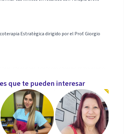
coterapia Estratègica dirigido por el Prof. Giorgio
fobias, obsesiones, trastorno obsesivo compulsivo o
les que te pueden interesar