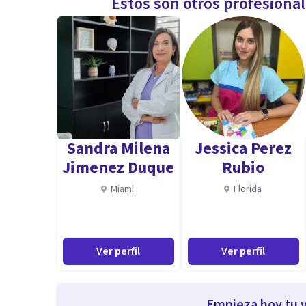
Estos son otros profesiona
Sandra Milena
Jessica Perez
Jimenez Duque
Rubio
Miami
Florida
Ver perfil
Ver perfil
Empieza hoy tu v