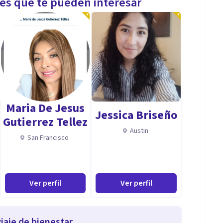
les que te pueden interesar
Maria De Jesus
Jessica Briseño
Gutierrez Tellez
Austin
San Francisco
Ver perfil
Ver perfil
iaje de bienestar