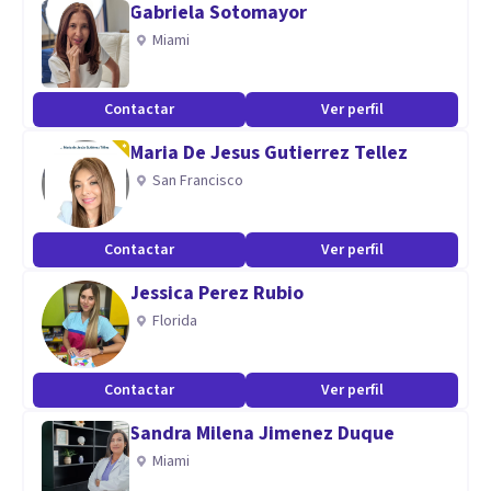
Gabriela Sotomayor
Aptitudes
Miami
Terapia cognitiva-conductual
Coaching emocional
Contactar
Ver perfil
PNL , pensamiento positivo
Maria De Jesus Gutierrez Tellez
Autoestima i gestió emocional
San Francisco
Habilidades de negociación, resoluc conflictos
Contactar
Ver perfil
Jessica Perez Rubio
Florida
Contactar
Ver perfil
Sandra Milena Jimenez Duque
Miami