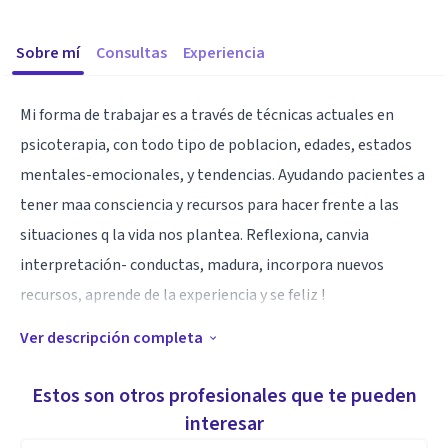
Sobre mí
Consultas
Experiencia
Mi forma de trabajar es a través de técnicas actuales en
psicoterapia, con todo tipo de poblacion, edades, estados
mentales-emocionales, y tendencias. Ayudando pacientes a
tener maa consciencia y recursos para hacer frente a las
situaciones q la vida nos plantea. Reflexiona, canvia
interpretación- conductas, madura, incorpora nuevos
recursos, aprende de la experiencia y se feliz !
Ver descripción completa
Especialidad
Habilidad de comunicacion, empatica, assertiva,
Estos son otros profesionales que te pueden
Treballo en fer conscient el inconscient.
interesar