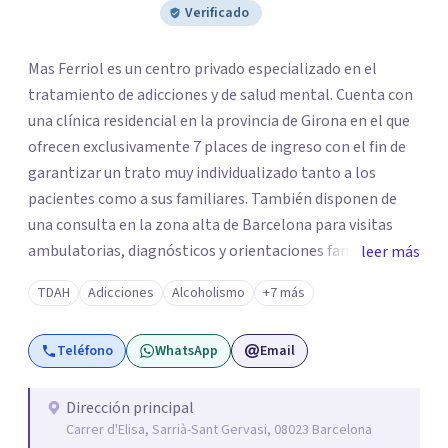
Verificado
Mas Ferriol es un centro privado especializado en el
tratamiento de adicciones y de salud mental. Cuenta con
una clínica residencial en la provincia de Girona en el que
ofrecen exclusivamente 7 places de ingreso con el fin de
garantizar un trato muy individualizado tanto a los
pacientes como a sus familiares. También disponen de
una consulta en la zona alta de Barcelona para visitas
ambulatorias, diagnósticos y orientaciones familiares. Su
leer más
equipo multidisciplinar sanitario cuenta con amplia
TDAH
Adicciones
Alcoholismo
+7 más
experiencia en el sector y con la formación necesaria para
poder llevar a cabo unos tratamientos de alto nivel. Mas
Teléfono
WhatsApp
Email
Ferriol está orientado a todas aquellas personas que
buscan un tratamiento muy personalizado, riguroso,
profesional.
Dirección principal
Carrer d'Elisa, Sarrià-Sant Gervasi, 08023 Barcelona