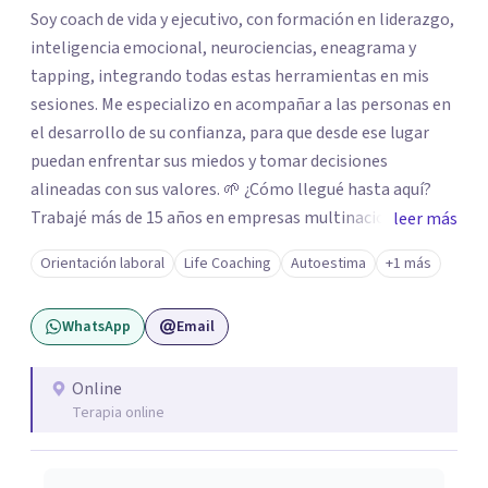
Soy coach de vida y ejecutivo, con formación en liderazgo,
inteligencia emocional, neurociencias, eneagrama y
tapping, integrando todas estas herramientas en mis
sesiones. Me especializo en acompañar a las personas en
el desarrollo de su confianza, para que desde ese lugar
puedan enfrentar sus miedos y tomar decisiones
alineadas con sus valores. 🌱 ¿Cómo llegué hasta aquí?
Trabajé más de 15 años en empresas multinacionales y
leer más
estudios contables como contadora pública
Orientación laboral
Life Coaching
Autoestima
+1 más
especializada en impuestos. Durante ese recorrido tuve la
oportunidad de liderar equipos, y fue allí donde descubrí
WhatsApp
Email
mi pasión por acompañar a las personas en su desarrollo
profesional y personal. A nivel personal, mi propio
camino de autoconocimiento me llevó a cuestionar
Online
Terapia online
creencias, miedos y mandatos que ya no estaban
alineados conmigo. Ese proceso me impulsó a tomar
decisiones importantes, dejando mi trabajo de oficina, mi