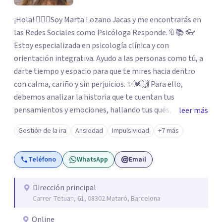
¡Hola! 🙋🏼‍♀️Soy Marta Lozano Jacas y me encontrarás en
las Redes Sociales como Psicóloga Responde.🔖📚 👓
Estoy especializada en psicología clínica y con
orientación integrativa. Ayudo a las personas como tú, a
darte tiempo y espacio para que te mires hacia dentro
con calma, cariño y sin perjuicios. ✨💓🙌 Para ello,
debemos analizar la historia que te cuentan tus
pensamientos y emociones, hallando tus qués, tus
leer más
cómos, tus porqués, tus cuándos y tus dóndes a lo largo
Gestión de la ira
Ansiedad
Impulsividad
+7 más
de tu vida. Así, podrás desenredar el lío que es vivir, podrás
aceptar quien eres: un ser humano que siente, que piensa
Teléfono
WhatsApp
Email
y que hace; un ser que se contradice, que tiene dudas y que
se equivoca. Y eso es natural y sano.🫀+🧠 =💝
Dirección principal
Carrer Tetuan, 61, 08302 Mataró, Barcelona
Online