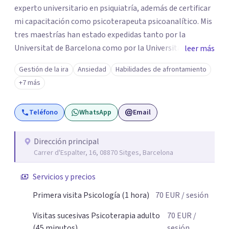
experto universitario en psiquiatría, además de certificar
mi capacitación como psicoterapeuta psicoanalítico. Mis
tres maestrías han estado expedidas tanto por la
Universitat de Barcelona como por la Universitat Ramon
leer más
Llull. Soy un psicólogo con más de 25 años de experiencia
Gestión de la ira
Ansiedad
Habilidades de afrontamiento
y practico tanto la psicología clínica como la
+7 más
psicoterapia psicoanalítica. Las terapias que conduzco no
buscan eliminar los síntomas psicológicos, sino que
Teléfono
WhatsApp
Email
pretenden esclarecer las causas que hay en su trasfondo,
abordándolas para que los síntomas vayan
desapareciendo. Realizo psicoterapias tanto de alcance
Dirección principal
Carrer d'Espalter, 16, 08870 Sitges, Barcelona
breve como de largo plazo, siempre en función de los
deseos y posibilidades del paciente.
Servicios y precios
Primera visita Psicología (1 hora)
70
EUR
/ sesión
Visitas sucesivas Psicoterapia adulto
70
EUR
/
(45 minutos)
sesión