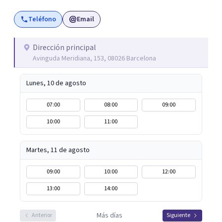
que vaya surgiendo, acompaño al paciente a encontrar el
Teléfono
Email
significado de sus vivencias y/o problemáticas que le
estén dificultando y haciendo padecer. De esta forma, se
intenta promover un nuevo sentido a la experiencia con
Dirección principal
Avinguda Meridiana, 153, 08026 Barcelona
uno mismo/a y con el mundo externo, buscando un mayor
bienestar.
Lunes, 10 de agosto
07:00
08:00
09:00
10:00
11:00
Martes, 11 de agosto
09:00
10:00
12:00
13:00
14:00
Más días
Anterior
Siguiente