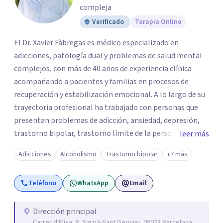
compleja
Verificado
Terapia Online
El Dr. Xavier Fàbregas es médico especializado en
adicciones, patología dual y problemas de salud mental
complejos, con más de 40 años de experiencia clínica
acompañando a pacientes y familias en procesos de
recuperación y estabilización emocional. A lo largo de su
trayectoria profesional ha trabajado con personas que
presentan problemas de adicción, ansiedad, depresión,
trastorno bipolar, trastorno límite de la personalidad
leer más
(TLP), TDAH en adultos, trastornos del espectro autista
Adicciones
Alcoholismo
Trastorno bipolar
+7 más
(TEA) y otras dificultades emocionales complejas que
afectan profundamente la vida personal, familiar y social.
Teléfono
WhatsApp
Email
Es director médico y cofundador de Mas Ferriol, un centro
especializado en salud mental y tratamiento de
adicciones fundado en 2005, con centro de ingreso
Dirección principal
Carrer d'Elisa, 8, Sarrià-Sant Gervasi, 08023 Barcelona