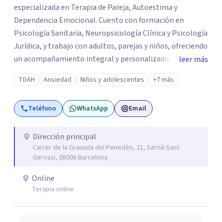
especializada en Terapia de Pareja, Autoestima y
Dependencia Emocional. Cuento con formación en
Psicología Sanitaria, Neuropsicología Clínica y Psicología
Jurídica, y trabajo con adultos, parejas y niños, ofreciendo
un acompañamiento integral y personalizado. Desarrollo
leer más
mi labor en el Centro de Psicología Clínica, acreditado
TDAH
Ansiedad
Niños y adolescentes
+7 más
por el registro autonómico de centros, servicios y
establecimientos sanitarios, y situado en el corazón de
Teléfono
WhatsApp
Email
Barcelona, donde tengo el privilegio de compartir
espacio con un equipo de grandes profesionales de la
Psicología Clínica y de la Salud.
Dirección principal
Carrer de la Granada del Penedès, 21, Sarrià-Sant
Gervasi, 08006 Barcelona
Online
Terapia online