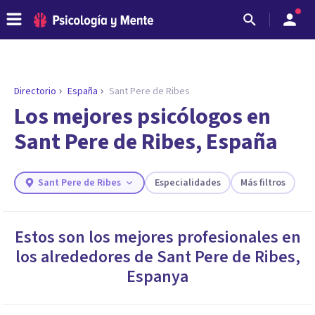
Directorio
España
Sant Pere de Ribes
ENCONTRAR MI TERAPEUTA
¿Necesitas ayuda para encontrar el
Los mejores psicólogos en
psicólogo adecuado?
Sant Pere de Ribes, España
Responde a unas breves preguntas y te ofreceremos
los profesionales que más se ajustan a tus
necesidades.
Sant Pere de Ribes
Especialidades
Más filtros
Responder cuestionario
Estos son los mejores profesionales en
los alrededores de
Sant Pere de Ribes
,
Espanya