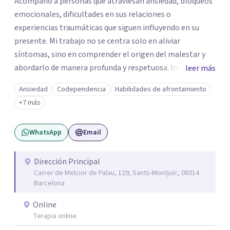
Acompaño a personas que atraviesan ansiedad, bloqueos
emocionales, dificultades en sus relaciones o
experiencias traumáticas que siguen influyendo en su
presente. Mi trabajo no se centra solo en aliviar
síntomas, sino en comprender el origen del malestar y
abordarlo de manera profunda y respetuosa. Integro
leer más
herramientas de la terapia cognitivo-conductual, el
Ansiedad
Codependencia
Habilidades de afrontamiento
trabajo con el apego, la regulación emocional y enfoques
+7 más
centrados en el cuerpo, adaptando cada proceso a la
historia y necesidades de la persona. Trabajo desde una
WhatsApp
Email
base científica, pero también desde la cercanía, la
escucha y el respeto. Creo en una psicoterapia que no
juzga, que ayuda a entender lo que ocurre y que ofrece
Dirección Principal
Carrer de Melcior de Palau, 129, Sants-Montjuïc, 08014
recursos concretos para avanzar. Si estás pasando por un
Barcelona
momento difícil o sientes que hay patrones que se
repiten en tu vida y no sabes cómo cambiarlos, podemos
Online
trabajarlo juntos.
Terapia online