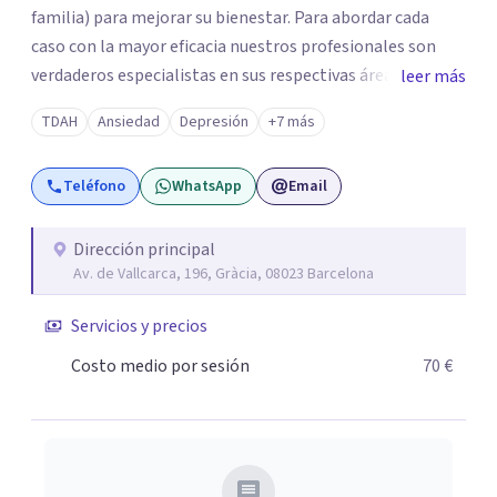
familia) para mejorar su bienestar. Para abordar cada
caso con la mayor eficacia nuestros profesionales son
verdaderos especialistas en sus respectivas áreas y se
leer más
mantienen al día de las últimas novedades y avances
TDAH
Ansiedad
Depresión
+7 más
científicos, lo que les permite aplicar los tratamientos y
técnicas más avanzadas. Contacta con nosotros y
Teléfono
WhatsApp
Email
nuestro coordinador te atenderá personalmente para
ofrecerte la información que necesites y orientarte para
enfocar tu proceso terapéutico en función de tus
Dirección principal
Av. de Vallcarca, 196, Gràcia, 08023 Barcelona
necesidades y de momento vital.
Servicios y precios
Costo medio por sesión
70 €