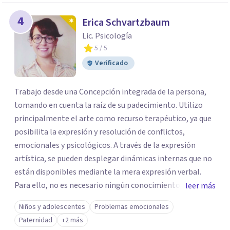
4
Erica Schvartzbaum
Lic. Psicología
5
/ 5
Verificado
Trabajo desde una Concepción integrada de la persona,
tomando en cuenta la raíz de su padecimiento. Utilizo
principalmente el arte como recurso terapéutico, ya que
posibilita la expresión y resolución de conflictos,
emocionales y psicológicos. A través de la expresión
artística, se pueden desplegar dinámicas internas que no
están disponibles mediante la mera expresión verbal.
Para ello, no es necesario ningún conocimiento ni
leer más
capacidad artística previa, ya que la riqueza está en el
Niños y adolescentes
Problemas emocionales
proceso creativo, y no en el resultado estético. A través
Paternidad
+2 más
del proceso creativo, y de la posterior elaboración de lo