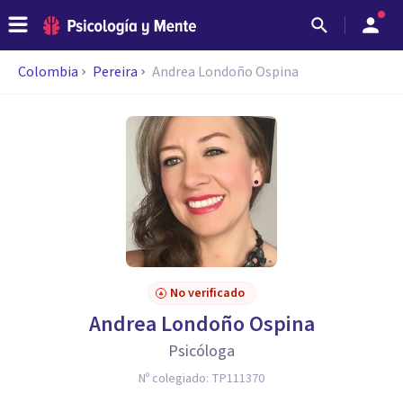
Colombia
Pereira
Andrea Londoño Ospina
No verificado
Andrea Londoño Ospina
Psicóloga
Nº colegiado:
TP111370