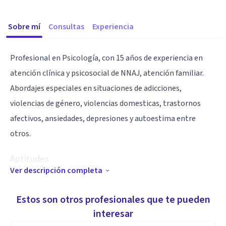
Sobre mí
Consultas
Experiencia
Profesional en Psicología, con 15 años de experiencia en
atención clínica y psicosocial de NNAJ, atención familiar.
Abordajes especiales en situaciones de adicciones,
violencias de género, violencias domesticas, trastornos
afectivos, ansiedades, depresiones y autoestima entre
otros.
Aptitudes
Ver descripción completa
Mi labor como psicóloga es escucharte, observarte,
respetar tus momentos, sentir tus silencios y tus ruidos.
Estos son otros profesionales que te pueden
Vas a aprender más de ti que de mí, de tus realidades y tus
interesar
decisiones, tal vez esperes que te diga que hacer, sin