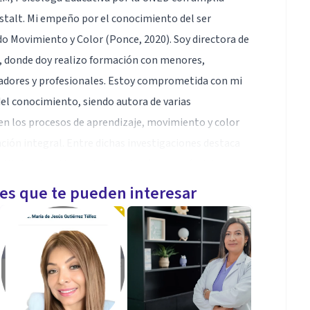
stalt. Mi empeño por el conocimiento del ser
do Movimiento y Color (Ponce, 2020). Soy directora de
s, donde doy realizo formación con menores,
cadores y profesionales. Estoy comprometida con mi
 del conocimiento, siendo autora de varias
 en los procesos de aprendizaje, movimiento y color
ción integral. Entre dichas investigaciones destaca
ilibrio educativo: autorregulación a través del
 la editorial Educarte. En la actualidad profesora de
les que te pueden interesar
dad de Castilla-La Mancha.
ón, el arte.
te años y dediqué al mundo artístico profesional. Pero
l rumbo y me adentré en el mundo de la psicología,