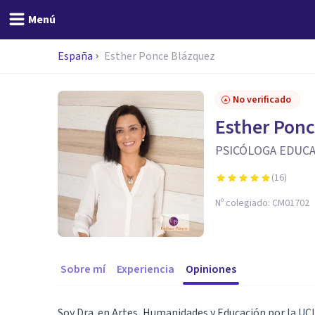
Menú
España
Esther Ponce Blázquez
No verificado
Esther Ponc
PSICÓLOGA EDUCA
(
16
)
Nº colegiado:
CM01702
Sobre mí
Experiencia
Opiniones
Soy Dra. en Artes, Humanidades y Educación por la U