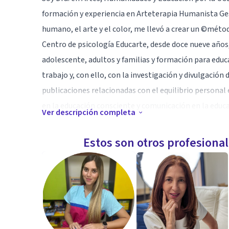
formación y experiencia en Arteterapia Humanista Ge
humano, el arte y el color, me llevó a crear un ©méto
Centro de psicología Educarte, desde doce nueve año
adolescente, adultos y familias y formación para edu
trabajo y, con ello, con la investigación y divulgación
publicaciones relacionadas con el equilibrio personal
en la educación consciente y comunicación en la educa
Ver descripción completa
mi tesis doctoral "Procesos de aprendizaje para el equ
modelo competencial en Educación Primaria". He creado
Estos son otros profesiona
la Facultad de Educación de Ciudad Real en la Universi
Especialidad
Desde pequeña sentí una conexión especial con mi pasi
Pinté y estudié el color desde los doce hasta los vein
las circunstancias personales hicieron que cambiara e