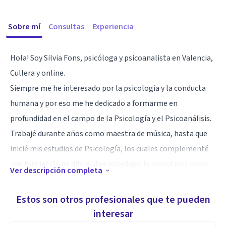
Sobre mí
Consultas
Experiencia
Hola! Soy Silvia Fons, psicóloga y psicoanalista en Valencia,
Cullera y online.
Siempre me he interesado por la psicología y la conducta
humana y por eso me he dedicado a formarme en
profundidad en el campo de la Psicología y el Psicoanálisis.
Trabajé durante años como maestra de música, hasta que
inicié mis estudios de Psicología, los cuales complementé
con formación de diferentes abordajes terapéuticos como
Ver descripción completa
son la Programación Neurolingüística, la Musicoterapia y la
Terapia Psicoanalítica.
Estos son otros profesionales que te pueden
Ahora que me dedico de lleno a ser psicóloga y puedo decir
interesar
que me siento muy satisfecha y agradecida con mi