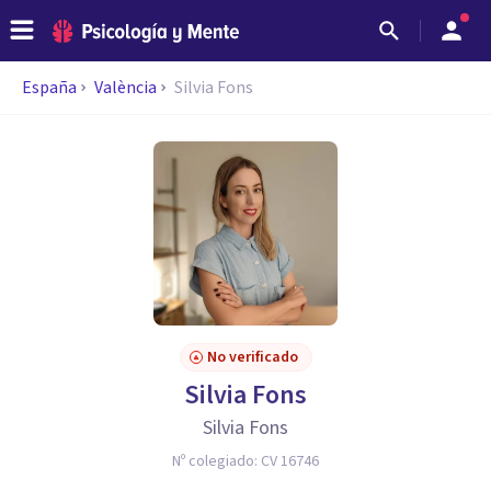
España
València
Silvia Fons
No verificado
Silvia Fons
Silvia Fons
Nº colegiado:
CV 16746