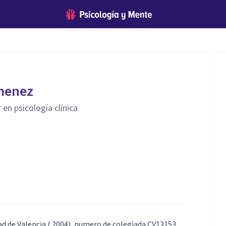
imenez
en psicología clínica
dad de Valencia ( 2004), numero de colegiada CV13153