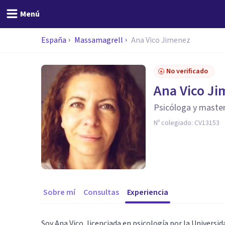
Menú
España
Massamagrell
Ana Vico Jimenez
No verificado
Ana Vico J
Psicóloga y master 
Nº colegiado:
CV13153
Sobre mí
Consultas
Experiencia
Soy Ana Vico, licenciada en psicología por la Universi