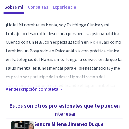
Sobre mí
Consultas
Experiencia
¡Hola! Mi nombre es Kenia, soy Psicóloga Clínica y mi
trabajo lo desarrollo desde una perspectiva psicoanalítica.
Cuento con un MBA con especialización en RRHH, así como
también un Posgrado en Psicoanálisis con práctica clínica
en Patologías del Narcisismo. Tengo la convicción de que la
salud mental es fundamental para el bienestar social y me
es grato ser partícipe de la desestigmatización del
sufrimiento psicológico, reedificando el lugar simbólico
Ver descripción completa
desde el cual nos percibimos como seres humanos, es decir,
cambiando las maneras de habitar nuestra propia
Estos son otros profesionales que te pueden
existencia.
interesar
Sandra Milena Jimenez Duque