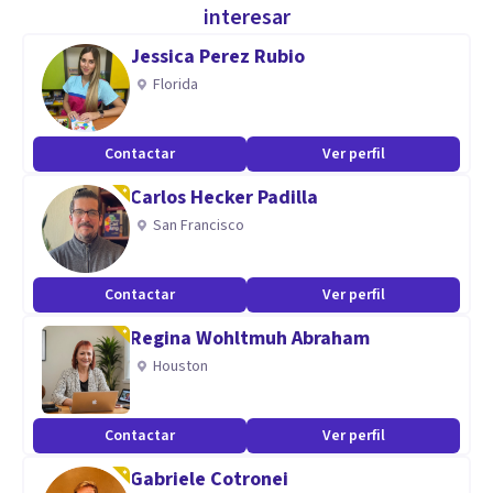
interesar
Especialidad
Jessica Perez Rubio
Constructivista.
Florida
Ecléctico
Asertivo
Contactar
Ver perfil
Cercano
Carlos Hecker Padilla
Orientado a soluciones
San Francisco
Contactar
Ver perfil
V región.
Regina Wohltmuh Abraham
Aptitudes
Houston
Desarrollo psicoterapias desde un enfoque ecléctico,
centrado en terapia breve centrado en soluciones
Contactar
Ver perfil
estratégicas. Atiendo a pacientes adultos, parejas y
Gabriele Cotronei