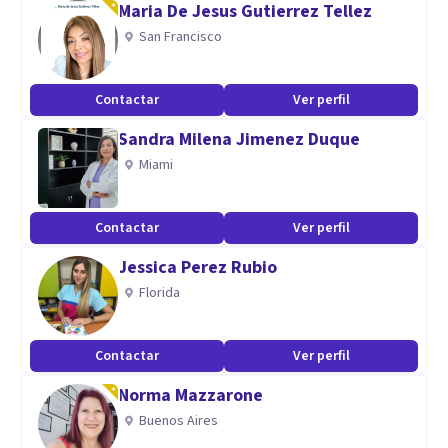
Maria De Jesus Gutierrez Tellez
en cada sesión.
San Francisco
Aptitudes
Contactar
Ver perfil
Como Psicóloga Sanitaria puedo atender toda
Sandra Milena Jimenez Duque
sintomatología relacionada con la Salud Mental, como
Miami
pueden ser: ansiedad, depresión, trastornos del estado de
ánimo... Y un largo etcétera.
Además, desde una visión integradora, orientada por la
Contactar
Ver perfil
Terapia Cognitivo - Conductual y la Terapia Sistémica
Jessica Perez Rubio
trabajo con parejas y familias.
Florida
Contactar
Ver perfil
Norma Mazzarone
Buenos Aires