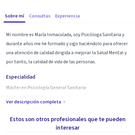
Sobre mí
Consultas
Experiencia
Mi nombre es María Inmaculada, soy Psicóloga Sanitaria y
durante años me he formado y sigo haciéndolo para ofrecer
una atención de calidad dirigida a mejorar la Salud Mental y
por tanto, la calidad de vida de las personas.
Especialidad
Máster en Psicología General Sanitaria
Especialista EMDR
Ver descripción completa
Me gustaría resaltar mi capacidad empática, la aceptación
Estos son otros profesionales que te pueden
incondicional hacia mis pacientes, mi capacidad de escucha
interesar
activa y mi enfoque en dar respuesta al motivo de consulta