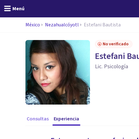
Menú
México
Nezahualcóyotl
Estefani Bautista
No verificado
Estefani Ba
Lic. Psicología
Consultas
Experiencia