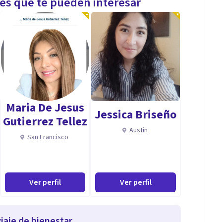
les que te pueden interesar
Maria De Jesus
Jessica Briseño
Gutierrez Tellez
Austin
San Francisco
Ver perfil
Ver perfil
iaje de bienestar