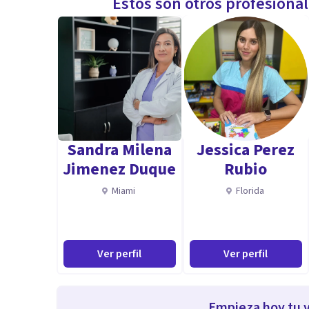
Estos son otros profesiona
Sandra Milena
Jessica Perez
Jimenez Duque
Rubio
Miami
Florida
Ver perfil
Ver perfil
Empieza hoy tu v