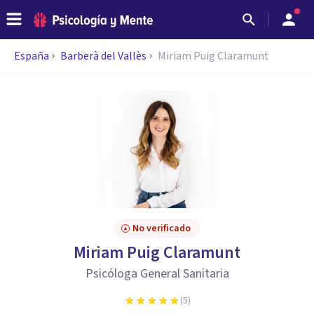
España
Barberà del Vallès
Miriam Puig Claramunt
No verificado
Miriam Puig Claramunt
Psicóloga General Sanitaria
(
5
)