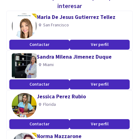
Especialidad
interesar
Especialista en trauma, gestión emocional y apego.
Maria De Jesus Gutierrez Tellez
Algunas experiencias vitales pasadas han podido afectarnos
San Francisco
en el presente a nivel emocional y comportamental.
Contactar
Ver perfil
Aptitudes
Sandra Milena Jimenez Duque
Trabajo desde una vertiente integrativa, considerando
Miami
emociones, pensamientos, conducta y fisiología del
paciente, pudiendo combinar diferentes técnicas
psicoterapéuticas según la demanda.
Contactar
Ver perfil
Jessica Perez Rubio
Florida
Contactar
Ver perfil
Norma Mazzarone