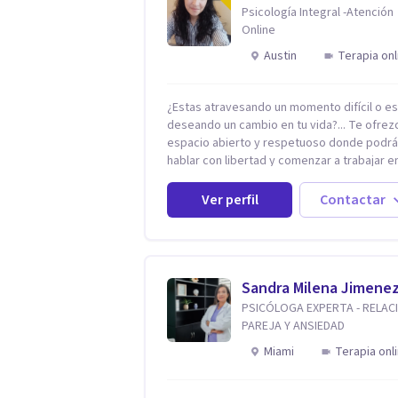
Psicología Integral -Atención
Online
Austin
Terapia onl
¿Estas atravesando un momento difícil o e
deseando un cambio en tu vida?... Te ofrez
espacio abierto y respetuoso donde podr
hablar con libertad y comenzar a trabajar en
que hoy te preocupa. Me especializo en
Trastornos de Ansiedad y a lo largo de mi
Ver perfil
Contactar
experiencia profesional he acompañado a
muchas Familias y Parejas con distintas
problemáticas como el manejo del estrés,
Autoestima, Gestión de la Ira, Depresión, 
en la Crianza, Codependencia, Celos, entre
Sandra Milena Jimene
otros. Cuento con más de 12 años de
PSICÓLOGA EXPERTA - RELAC
experiencia en el área de la Salud mental y
PAREJA Y ANSIEDAD
trabajado en distintos contextos clínicos c
Miami
Terapia onl
niños, Adolescentes y Adultos