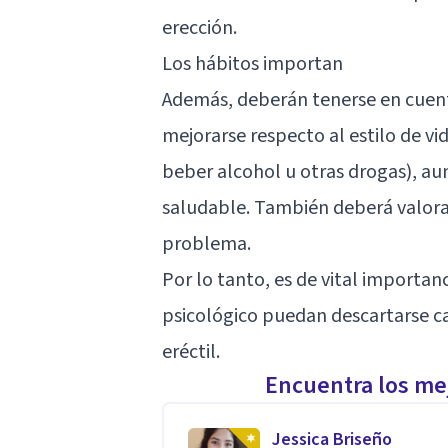
erección.
Los hábitos importan
Además, deberán tenerse en cuent
mejorarse respecto al estilo de vid
beber alcohol u otras drogas), aum
saludable. También deberá valora
problema.
Por lo tanto, es de vital importan
psicológico puedan descartarse ca
eréctil.
Encuentra los mej
Jessica Briseño