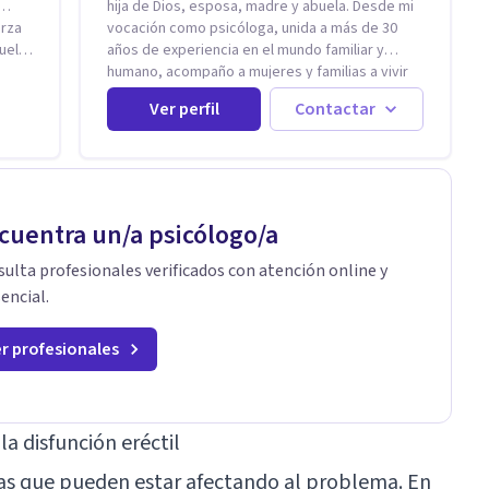
r…
hija de Dios, esposa, madre y abuela. Desde mi
erza
vocación como psicóloga, unida a más de 30
uelta
años de experiencia en el mundo familiar y
humano, acompaño a mujeres y familias a vivir
con
con mayor paz, claridad y confianza en sí
Ver perfil
Contactar
mismas. Creo profundamente que la vida está
adas
hecha de etapas, y que cada ciclo —personal,
baja
emocional, espiritual y familiar— trae
s
oportunidades de crecimiento. Por eso utilizo
una combinación de psicología positiva,
sos
enfoque humanista, herramientas
cuentra un/a psicólogo/a
contemporáneas de bienestar mental y
 el
espiritualidad, para que puedas recorrer tu
ulta profesionales verificados con atención online y
propio camino sintiéndote sostenida,
encial.
acompañada y más segura de quién eres. Mi
misión es ayudarte a ordenar tu mundo interior,
r profesionales
y
sanar lo que aún pesa, fortalecer tu autoestima,
transformar la relación contigo misma y con
ones
quienes amas, y enseñarte herramientas
prácticas para navegar la vida familiar con amor,
a disfunción eréctil
o si
límites sanos, serenidad y propósito. Trabajo
desde una mirada integral donde la mente, las
usas que pueden estar afectando al problema. En
a.
emociones, la historia familiar y la fe se