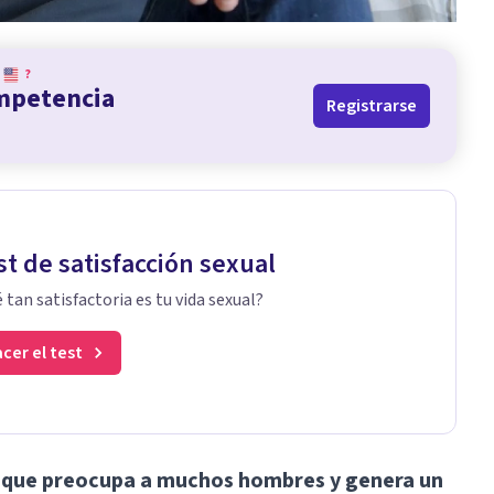
?
ompetencia
Registrarse
st de satisfacción sexual
 tan satisfactoria es tu vida sexual?
cer el test
 que preocupa a muchos hombres y genera un