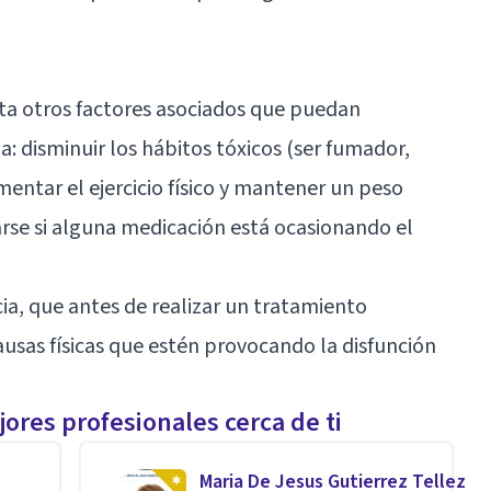
a otros factores asociados que puedan
a: disminuir los hábitos tóxicos (ser fumador,
entar el ejercicio físico y mantener un peso
rse si alguna medicación está ocasionando el
cia, que antes de realizar un tratamiento
usas físicas que estén provocando la disfunción
ores profesionales cerca de ti
Maria De Jesus Gutierrez Tellez