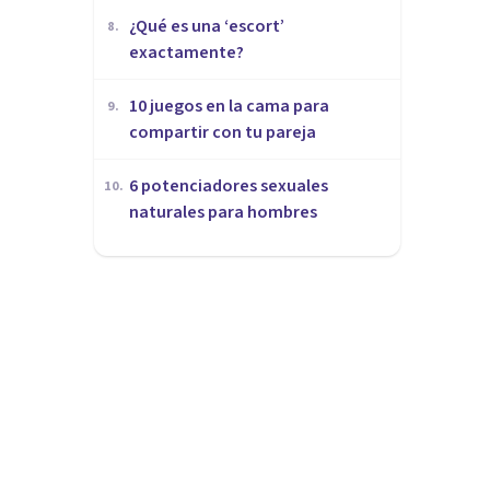
¿Qué es una ‘escort’
8
.
exactamente?
10 juegos en la cama para
9
.
compartir con tu pareja
​6 potenciadores sexuales
10
.
naturales para hombres