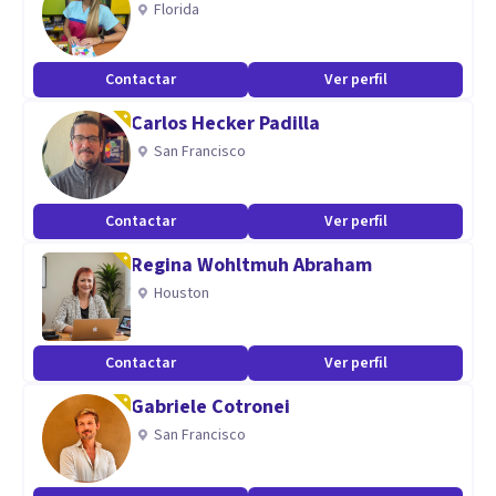
Florida
psicologiaintegral0611
Contactar
Ver perfil
477 406 9880
Carlos Hecker Padilla
Especialidad
San Francisco
El rapport es la forma en la que se logra realizar un vinculo
Contactar
Ver perfil
con mi paciente, para así poder contar con los detalles de la
situación y a su vez poder brindar un mejor plan de
Regina Wohltmuh Abraham
tratamiento.
Houston
Aptitudes
Contactar
Ver perfil
Mi especialidad es el área clínica y cuento con Maestría, al
Gabriele Cotronei
trabajr en mi slogan de "Psicología integral" me permití
San Francisco
abarcar los problemas por lo que muchos de mis pacientes
acuden a terapia, por lo que trabajo de una manera