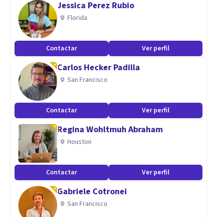
Jessica Perez Rubio
interactuamos a nivel sexual y amoroso.
Florida
Bastante dura es a veces la vida, busquemos el placer donde
es fácil encontrarlo.
Contactar
Ver perfil
Aptitudes
Carlos Hecker Padilla
San Francisco
Licenciada en psicología
Especializada en sexología: educación sexual,
asesoramiento y terapia
Contactar
Ver perfil
Regina Wohltmuh Abraham
Houston
Contactar
Ver perfil
Gabriele Cotronei
San Francisco