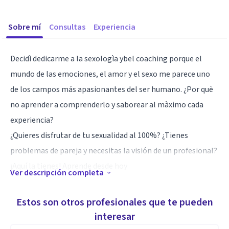
Sobre mí
Consultas
Experiencia
Decidì dedicarme a la sexologìa ybel coaching porque el
mundo de las emociones, el amor y el sexo me parece uno
de los campos más apasionantes del ser humano. ¿Por què
no aprender a comprenderlo y saborear al màximo cada
experiencia?
¿Quieres disfrutar de tu sexualidad al 100%? ¿Tienes
problemas de pareja y necesitas la visión de un profesional?
¡Aquí la tienes! Aprende desde hoy
Ver descripción completa
Especialidad
Estos son otros profesionales que te pueden
La pasión por las relaciones humanas me hace estar en
interesar
constante aprendizaje para ser capaz de comprender como