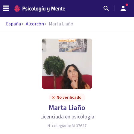
España
Alcorcón
Marta Liaño
No verificado
Marta Liaño
Licenciada en psicologia
Nº colegiado:
M-37627