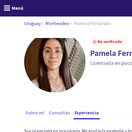
Menú
Uruguay
Montevideo
Pamela Fernández
No verificado
Pamela Fer
Licenciada en psic
Sobre mí
Consultas
Experiencia
Soy licenciada en psicología. Me gustaría ayudarte y br