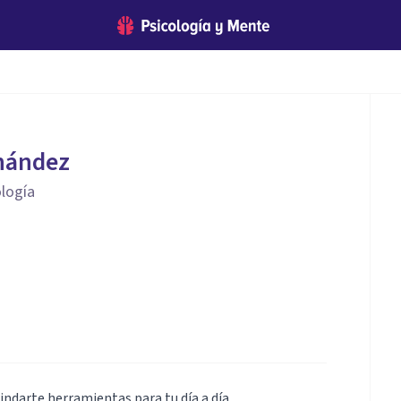
nández
ología
indarte herramientas para tu día a día.