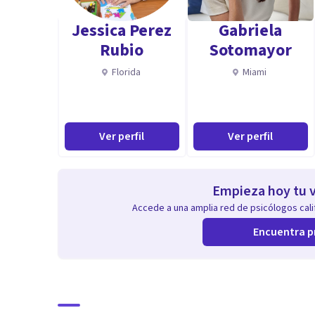
Jessica Perez
Gabriela
Rubio
Sotomayor
Florida
Miami
Ver perfil
Ver perfil
Empieza hoy tu v
Accede a una amplia red de psicólogos calif
Encuentra p