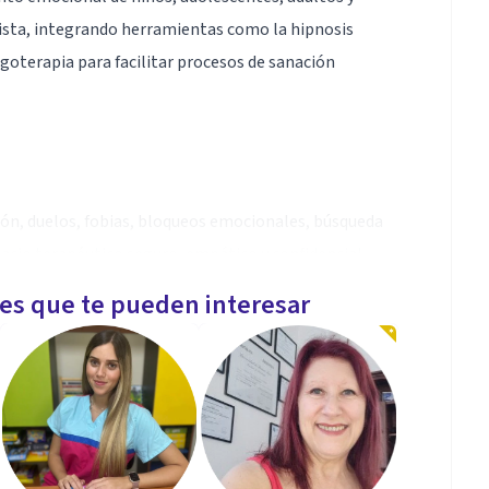
nista, integrando herramientas como la hipnosis
ogoterapia para facilitar procesos de sanación
ón, duelos, fobias, bloqueos emocionales, búsqueda
spacio terapéutico seguro, empático y confidencial,
 y propósito de vida.
les que te pueden interesar
erapia online en español para personas que residen en
Mi objetivo es que el acompañamiento psicológico sea
stancia.