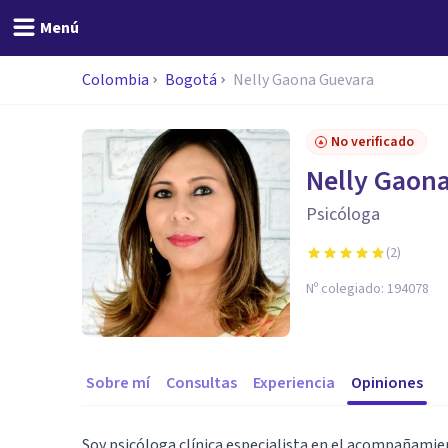
Menú
Colombia
Bogotá
Nelly Gaona Guevara
No verificado
Nelly Gaon
Psicóloga
(
2
)
Nº colegiado:
194078
Sobre mí
Consultas
Experiencia
Opiniones
Soy psicóloga clínica especialista en el acompañamie