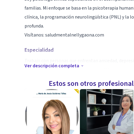
familias. Mi enfoque se basa en la psicoterapia huma
clínica, la programación neurolingüística (PNL) y la l
profunda.
Visítanos: saludmentalnellygaona.com
Especialidad
Trabajo con personas que enfrentan ansiedad, depresi
Ver descripción completa
de sentido de vida y crisis existenciales. Ofrezco un e
donde cada paciente puede reconectar con su bienestar
Estos son otros profesiona
Aptitudes
Además de la consulta presencial en Bogotá, brindo t
Colombia, Canadá, Australia, España y otros países. 
accesible, cercano y transformador, sin importar la di