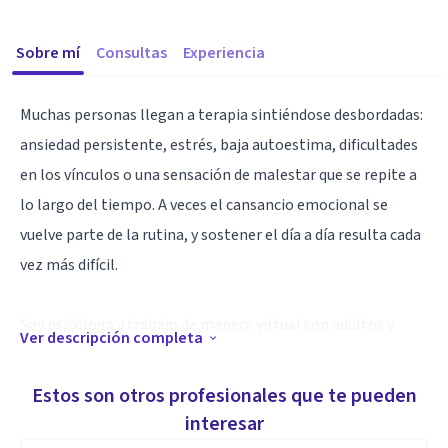
Sobre mí
Consultas
Experiencia
Muchas personas llegan a terapia sintiéndose desbordadas:
ansiedad persistente, estrés, baja autoestima, dificultades
en los vínculos o una sensación de malestar que se repite a
lo largo del tiempo. A veces el cansancio emocional se
vuelve parte de la rutina, y sostener el día a día resulta cada
vez más difícil.
Soy psicóloga y trabajo de manera virtual con adultos y
Ver descripción completa
adultas que atraviesan ansiedad, estrés, crisis vitales,
dificultades en las relaciones y procesos de desarrollo
Estos son otros profesionales que te pueden
personal. Acompaño especialmente a personas con altos
interesar
niveles de autoexigencia, problemas para poner límites y