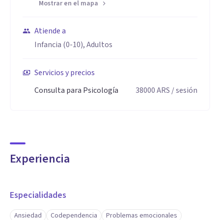
Mostrar en el mapa
persona.
Atiende a
Trabajo desde una práctica ética, comprometida y
Infancia (0-10), Adultos
actualizada en terapias basadas en la evidencia, priorizando
un vínculo terapéutico seguro, respetuoso y confidencial.
Servicios y precios
Consulta para Psicología
38000
ARS
/ sesión
Experiencia
Especialidades
Ansiedad
Codependencia
Problemas emocionales