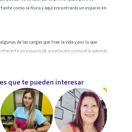
rtante como la física y aquí encontrarás un espacio en
lgunas de las cargas que trae la vida y por lo que
 ofrecerte un espacio de aceptación y empatía además
les que te pueden interesar
ada para ayudar todo lo relacionado a salud mental,
año todo tipo de procesos.