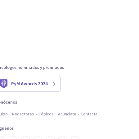
icólogos nominados y premiados
PyM Awards 2024
onócenos
uipo
Redactores
Tópicos
Anúnciate
Contacta
íguenos