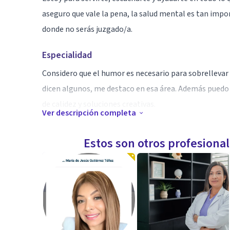
aseguro que vale la pena, la salud mental es tan impo
donde no serás juzgado/a.
Especialidad
Considero que el humor es necesario para sobrellevar a
dicen algunos, me destaco en esa área. Además puedo
de calidez y soluciones creativas.
Ver descripción completa
Aptitudes
Estos son otros profesiona
Soy Psicóloga Clinica por lo que me encuentro capacit
me enfoco en población infantil y juvenil pero acomp