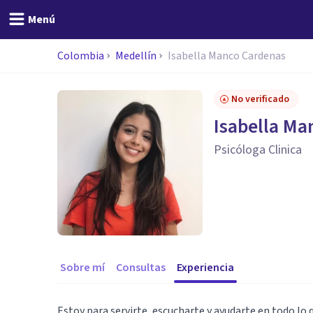
Menú
Colombia
Medellín
Isabella Manco Cardenas
No verificado
Isabella Ma
Psicóloga Clinica
Sobre mí
Consultas
Experiencia
Estoy para servirte, escucharte y ayudarte en todo lo q