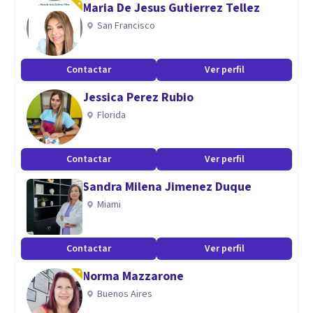
Maria De Jesus Gutierrez Tellez
vivido del consultante para comprender los significados
San Francisco
asociados a su motivo de consulta. Las siguientes sesiones
se centran en la apropiación narrativa que el consultante
Contactar
Ver perfil
hará de su experiencia, para finalmente generar el cambio
Jessica Perez Rubio
que le permite recuperar la movilidad de su vida.
Florida
Contactar
Ver perfil
Sandra Milena Jimenez Duque
Miami
Contactar
Ver perfil
Norma Mazzarone
Buenos Aires