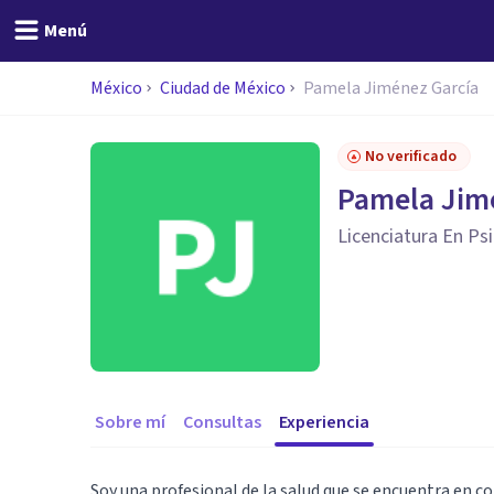
Menú
México
Ciudad de México
Pamela Jiménez García
No verificado
Pamela Jim
Licenciatura En Ps
Sobre mí
Consultas
Experiencia
Soy una profesional de la salud que se encuentra en 