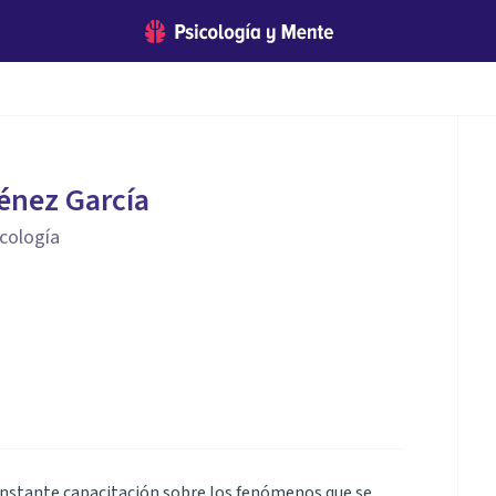
énez García
icología
constante capacitación sobre los fenómenos que se