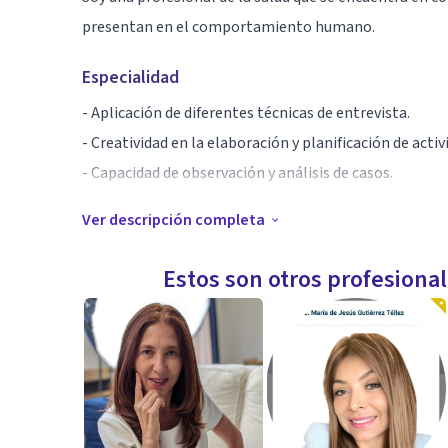
presentan en el comportamiento humano.
Especialidad
- Aplicación de diferentes técnicas de entrevista.
- Creatividad en la elaboración y planificación de activ
- Capacidad de observación y análisis de casos.
Ver descripción completa
Aptitudes
La educación: la importancia es elevar la calidad del d
Estos son otros profesiona
educacional, ante cualquier situación que se llegue 
aprendizaje.