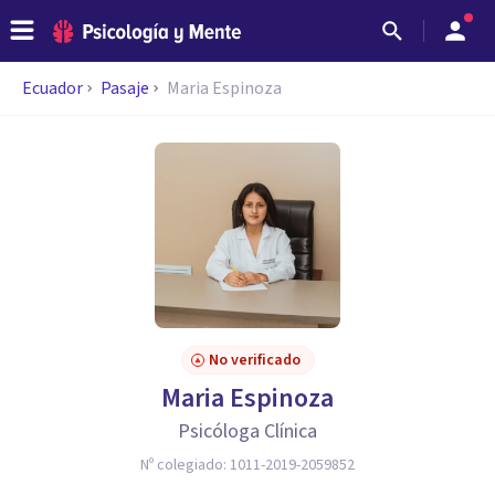
Ecuador
Pasaje
Maria Espinoza
No verificado
Maria Espinoza
Psicóloga Clínica
Nº colegiado:
1011-2019-2059852