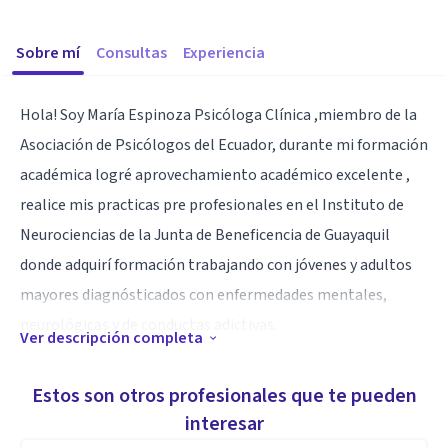
Sobre mí
Consultas
Experiencia
Hola! Soy María Espinoza Psicóloga Clínica ,miembro de la
Asociación de Psicólogos del Ecuador, durante mi formación
académica logré aprovechamiento académico excelente ,
realice mis practicas pre profesionales en el Instituto de
Neurociencias de la Junta de Beneficencia de Guayaquil
donde adquirí formación trabajando con jóvenes y adultos
mayores diagnósticados con enfermedades mentales,
neurológicas y de conductas adictivas.
Ver descripción completa
Forme parte en el 2019 del equipo DECE del Colegio Nueve
de Octubre en el cúal trabajé con adolescentes en el área
Estos son otros profesionales que te pueden
emocional y vocacional . Paralelamente realice asistencia
interesar
social acompañamiento a las tutoras de los adultos