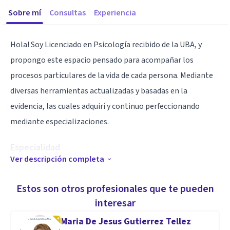
Sobre mí
Consultas
Experiencia
Hola! Soy Licenciado en Psicología recibido de la UBA, y
propongo este espacio pensado para acompañar los
procesos particulares de la vida de cada persona. Mediante
diversas herramientas actualizadas y basadas en la
evidencia, las cuales adquirí y continuo perfeccionando
mediante especializaciones.
Especialidad
Ver descripción completa
A partir de la interrelación entre los PENSAMIENTOS, las
EMOCIONES y las formas de COMPORTARNOS que
Estos son otros profesionales que te pueden
caracterizan a las personas y sus formas de relacionarse en
interesar
la vida, el espacio terapéutico que propongo intenta
Maria De Jesus Gutierrez Tellez
intervenir en alianza con el paciente en alguno de estos