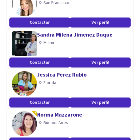
San Francisco
aspectos para fomentar su calidad de vida.
¡Te espero!
Contactar
Ver perfil
Cel: 2974135883
Sandra Milena Jimenez Duque
Aptitudes
Miami
Trabajo como Psicólogo Clínico, especializado en Terapia
Dialéctico Conductual, tratamiento para la regulación de
Contactar
Ver perfil
emociones, rasgos de personalidad limite, tiramientos de
Jessica Perez Rubio
la ansiedad y depresión.
Florida
Contactar
Ver perfil
Norma Mazzarone
Buenos Aires