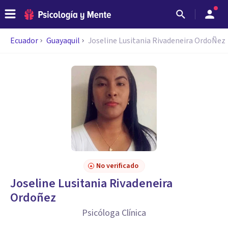
Ecuador
Guayaquil
Joseline Lusitania Rivadeneira OrdoÑez
No verificado
Joseline Lusitania Rivadeneira
Ordoñez
Psicóloga Clínica