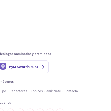
icólogos nominados y premiados
PyM Awards 2024
onócenos
uipo
Redactores
Tópicos
Anúnciate
Contacta
íguenos