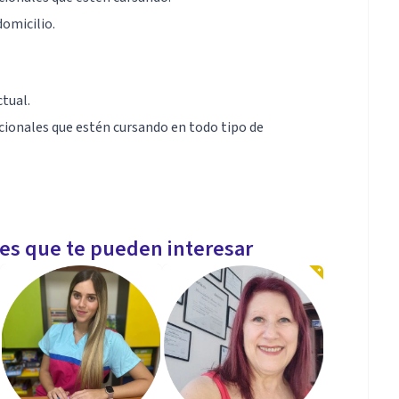
domicilio.
tual.
cionales que estén cursando en todo tipo de
r completamente con cada paciente y su entorno.
les que te pueden interesar
ciente.