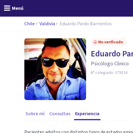
Menú
Chile
Valdivia
Eduardo Pardo Barrientos
No verificado
Eduardo Par
Psicólogo Clinico
Nº colegiado:
379324
Sobre mí
Consultas
Experiencia
Pacientes adultos con distintos tipos de estados emo