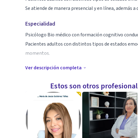
Se atiende de manera presencial y en línea, además a 
Especialidad
Psicólogo Bio médico con formación cognitivo conduc
Pacientes adultos con distintos tipos de estados emo
momentos.
Ver descripción completa
Aptitudes
Alta capacidad de percepción y empatía para conecta
Estos son otros profesiona
Años de experiencia en atención integral para cada pa