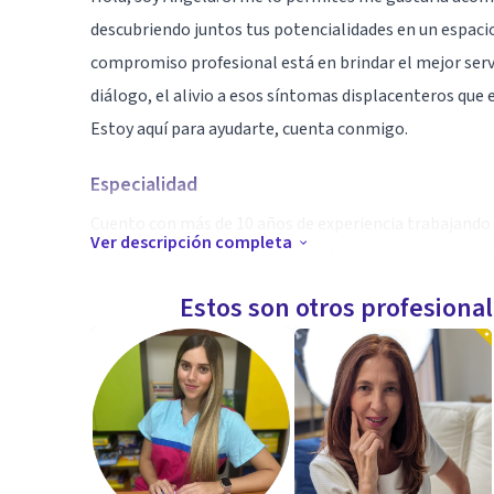
descubriendo juntos tus potencialidades en un espaci
compromiso profesional está en brindar el mejor ser
diálogo, el alivio a esos síntomas displacenteros que
Estoy aquí para ayudarte, cuenta conmigo.
Especialidad
Cuento con más de 10 años de experiencia trabajando 
Ver descripción completa
en adicciones, en violencia intrafamiliar, con persona
trastornos afectivos.
Estos son otros profesiona
Aptitudes
Magister En Psicología Clínica Y Psicoterapia. Univer
Postítulo En Psicología Clínica, Universidad Santo T
Diploma Clínica Y Modalidades De Tratamiento En Adic
Medicina. Concepción.