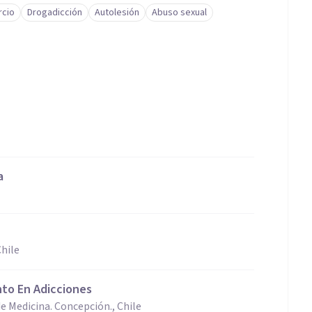
rcio
Drogadicción
Autolesión
Abuso sexual
a
hile
nto En Adicciones
e Medicina. Concepción., Chile