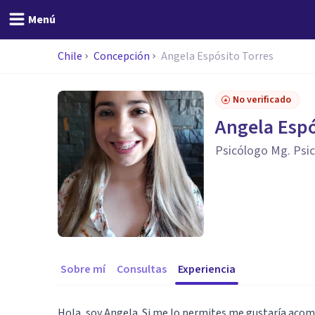
Menú
Chile
Concepción
Angela Espósito Torres
No verificado
Angela Espó
Psicólogo Mg. Psico
Sobre mí
Consultas
Experiencia
Hola, soy Angela. Si me lo permites me gustaría acom