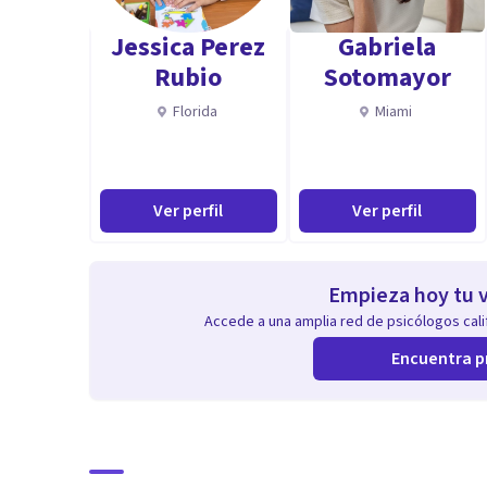
Diplomado De Abusos Sexuales En La Infancia Y En La 
Jessica Perez
Gabriela
Psicología. Concepción.
Rubio
Sotomayor
Diplomado En Psicoterapia, Universidad Santo Tomás
Florida
Miami
Ver perfil
Ver perfil
Empieza hoy tu v
Accede a una amplia red de psicólogos calif
Encuentra p