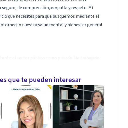
o seguro, de comprensión, empatía y respeto. Mi
vicio que necesites para que busquemos mediante el
 entorpecen nuestra salud mental y bienestar general.
tanto el sector público como privado. He trabajado
s con trastornos de la personalidad y personas con
les que te pueden interesar
sidad Santo Tomás.
omás, Santiago.
ciones, Universidad de Concepción, Facultad de