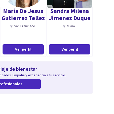
Adolescencia. Universidad San Sebastián, Facultad De
Maria De Jesus
Sandra Milena
Gutierrez Tellez
Jimenez Duque
, Santiago.
San Francisco
Miami
Ver perfil
Ver perfil
iaje de bienestar
icados. Empatía y experiencia a tu servicio.
rofesionales