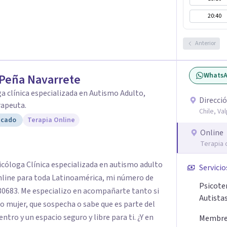
ciente con uno mismo y con la vida.
20:40
Anterior
Whats
Peña Navarrete
a clínica especializada en Autismo Adulto,
Direcció
rapeuta.
Chile, Va
icado
Terapia Online
Online
Terapia 
icóloga Clínica especializada en autismo adulto
Servicio
nline para toda Latinoamérica, mi número de
Psicote
 280683. Me especializo en acompañarte tanto si
Autistas
o mujer, que sospecha o sabe que es parte del
ro y un espacio seguro y libre para ti. ¿Y en
Membres