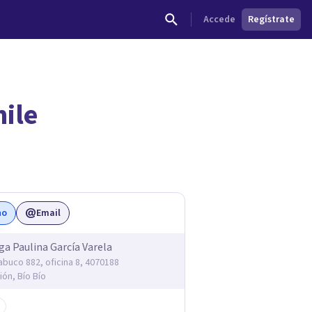
Accede
Regístrate
hile
dades.
no
Email
ga Paulina García Varela
abuco 882, oficina 8, 4070188
ón, Bío Bío