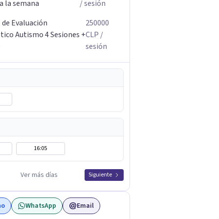
 a la semana
/ sesión
 de Evaluación
250000
tico Autismo 4 Sesiones +
CLP
/
e
sesión
16:05
Ver más días
Siguiente
no
WhatsApp
Email