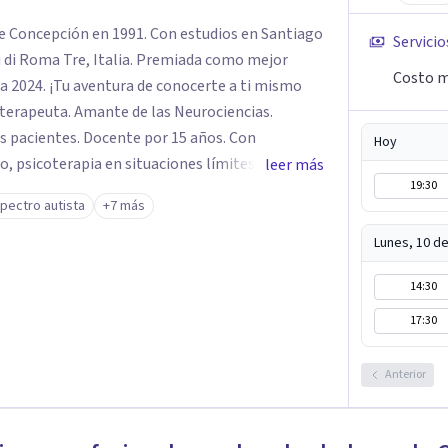
de Concepción en 1991. Con estudios en Santiago
Servicio
di di Roma Tre, Italia. Premiada como mejor
Costo m
ia 2024. ¡Tu aventura de conocerte a ti mismo
oterapeuta. Amante de las Neurociencias.
 pacientes. Docente por 15 años. Con
Hoy
, psicoterapia en situaciones límites".
leer más
19:30
orno del espectro autista y asperger.
pectro autista
+7 más
n psicoterapia, duelo, psicología de la
les, adopción, agresividad, disociación,
Lunes, 10 d
e, psicología infantil, ansiedad, maltrato
14:30
 terapia infanto juvenil, celos, trastornos del
a, estrés, fobias, insomnio, neurosis, paranoia,
17:30
, violación, violencia intrafamiliar, TOC, amor
ia y pánico, adicciones, psicología online,
Anterior
tes y niños.