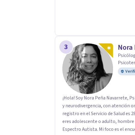
desarrollo de una relación más cons
3
Nora 
Psicólog
Psicote
Verif
¡Hola! Soy Nora Peña Navarrete, Ps
y neurodivergencia, con atención o
registro en el Servicio de Salud es
eres adolescente o adulto, hombre 
Espectro Autista. Mi foco es el encuent