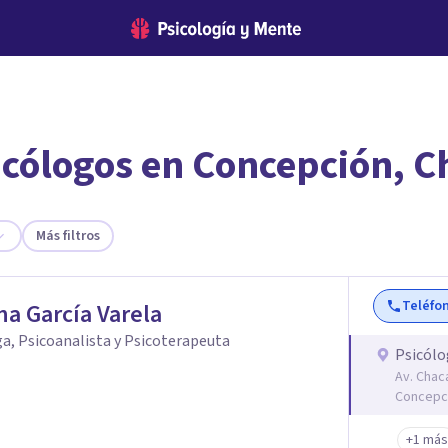
icólogos en Concepción, C
encontrar el psicólogo adecuado?
te ofreceremos los profesionales que más se ajustan a tus necesi
Más filtros
Teléfo
na García Varela
a, Psicoanalista y Psicoterapeuta
Psicólo
Av. Chac
Concepci
+1 más