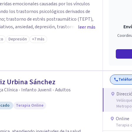
heridas emocionales causadas por los vínculos
(TEPT),
astorno límite
Enví
leer más
Coordin
co
Depresión
+7 más
uso, violencia de género, maltrato en ambiente
edan sentirse escuchadas y apoyadas, en su
mación de sus heridas y vidas.
Teléfo
iz Urbina Sánchez
a Clínica - Infanto Juvenil - Adultos
Direcci
Velásque
icado
Terapia Online
Metropol
Online
Terapia o
mica, atendiendo inquietudes de la salud