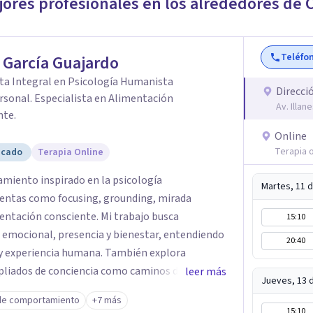
jores profesionales en los alrededores de
Teléfo
 García Guajardo
ta Integral en Psicología Humanista
Direcci
sonal. Especialista en Alimentación
Av. Illa
nte.
Online
Terapia o
icado
Terapia Online
miento inspirado en la psicología
Martes, 11 
entas como focusing, grounding, mirada
imentación consciente. Mi trabajo busca
15:10
emocional, presencia y bienestar, entendiendo
20:40
a y experiencia humana. También explora
mpliados de conciencia como caminos de
leer más
Jueves, 13 
ional y crecimiento personal. Se caracteriza
de comportamiento
+7 más
, orientados a la autenticidad, la escucha y el
15:10