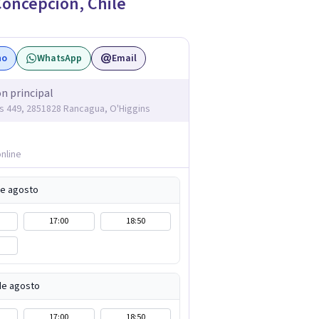
Concepción
,
Chile
no
WhatsApp
Email
ón principal
nes 449, 2851828 Rancagua, O'Higgins
nline
de agosto
17:00
18:50
de agosto
17:00
18:50