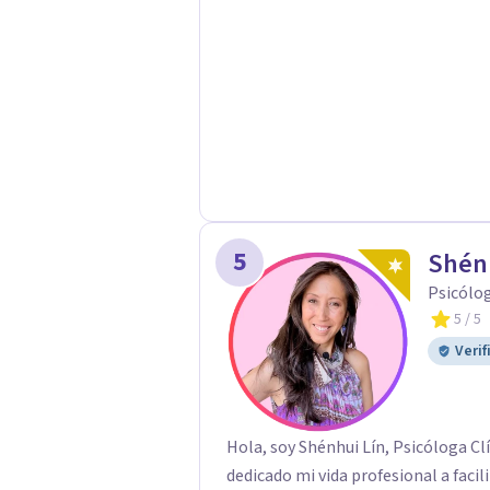
5
Shén
Psicólo
5
/ 5
Verif
Hola, soy Shénhui Lín, Psicóloga Cl
dedicado mi vida profesional a faci