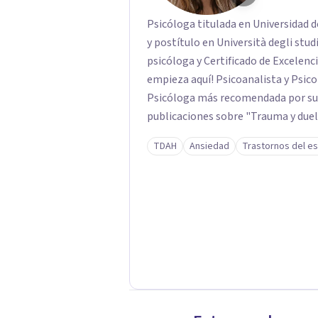
Psicóloga titulada en Universidad 
y postítulo en Università degli stu
psicóloga y Certificado de Excelenc
empieza aquí! Psicoanalista y Psic
Psicóloga más recomendada por sus
publicaciones sobre "Trauma y duelo
Experiencia en autismo, TEA o trast
TDAH
Ansiedad
Trastornos del es
Neurodivergencia. Con experiencia e
adolescencia, bullying, abusos sexua
anorexia, estrategias de aprendizaj
infantil, borderline, TDAH, bulimia,
aprendizaje, depresión, esquizofreni
somnolencia, TLP, trastorno bipolar
propio, autoestima, crisis de angust
terapia adultos, jóvenes, adolescen