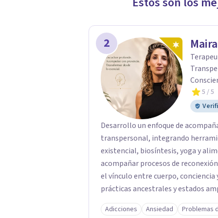
Estos son los me
2
Maira
Terapeu
Transper
Conscie
5
/ 5
Verif
Desarrollo un enfoque de acompaña
transpersonal, integrando herrami
existencial, biosíntesis, yoga y al
acompañar procesos de reconexión 
el vínculo entre cuerpo, concienci
prácticas ancestrales y estados a
introspección, resignificación emoc
Adicciones
Ansiedad
Problemas 
por crear espacios cálidos y humanos