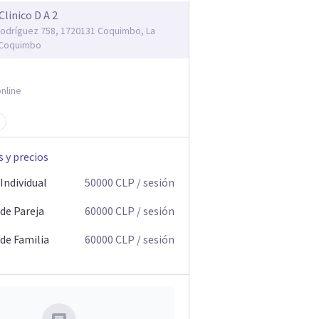
Clinico D A 2
odríguez 758, 1720131 Coquimbo, La
 Coquimbo
nline
s y precios
Individual
50000
CLP
/ sesión
 de Pareja
60000
CLP
/ sesión
 de Familia
60000
CLP
/ sesión