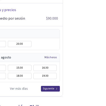
s y precios
edio por sesión
$90.000
20:30
e agosto
Más horas
15:30
16:30
18:30
19:30
Ver más días
Siguiente