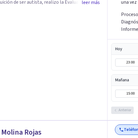
una vez
leer más
de alta precisión (incluyendo la formación en
Proceso
 un informe que le da nombre y comprensión a
Diagnós
Inform
tá profundamente basado en la comprensión del
Psicoterapia Lacaniana). No se trata solo de
Hoy
. Modalidad: Atención 100%
. La comodidad de tu propio espacio es clave
23:00
ncontramos. Gran abrazo, Nora.
Mañana
15:00
Anterior
Teléfo
Molina Rojas