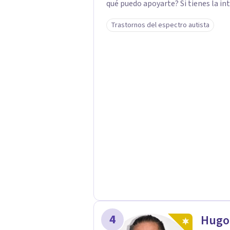
qué puedo apoyarte? Si tienes la intuición de ser autista, realizo la Evaluación
Diagnóstica utilizando protocolos 
Trastornos del espectro autista
ADOS-2 y Diplomas UV). Te entrego
tu historia. Si sufres de Burnout o el Trauma de haber tenido que "enmascarar" tu
identidad por años, mi trabajo es
Trauma Complejo y la subjetividad (
herramientas, sino de sanar la raíz del agotamiento
Online (Video o Solo Voz, tú eliges)
para nuestro autocuidado. Si buscas una respuesta o un camino de sanación
profunda, nos e
4
Hugo 