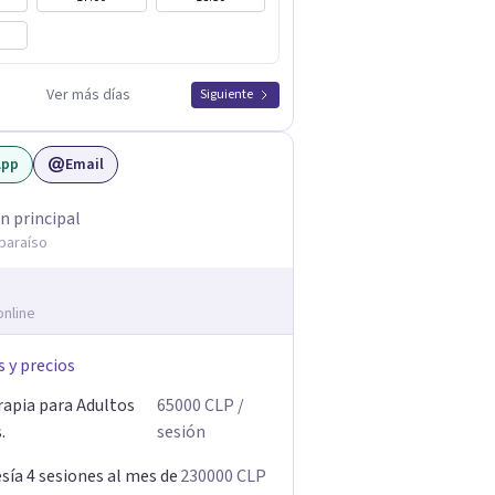
Ver más días
Siguiente
App
Email
n principal
lparaíso
online
s y precios
rapia para Adultos
65000
CLP
/
.
sesión
ía 4 sesiones al mes de
230000
CLP