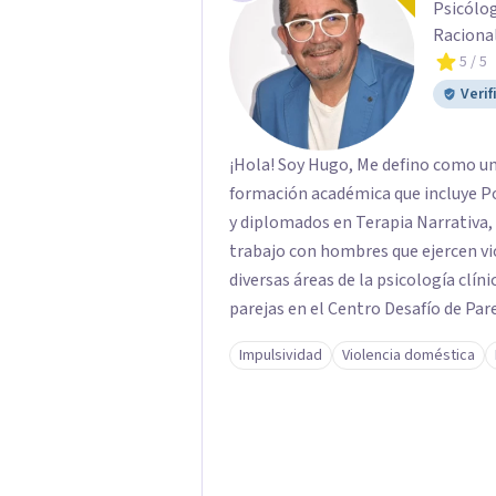
Psicólog
Racional
5
/ 5
Verif
¡Hola! Soy Hugo, Me defino como un
formación académica que incluye Po
y diplomados en Terapia Narrativa,
trabajo con hombres que ejercen violencia. Con más de 15 años de
diversas áreas de la psicología clíni
parejas en el Centro Desafío de Pare
el Programa de Resocialización Par
Impulsividad
Violencia doméstica
(PRHEVIP) y siendo docente en la 
de Psicología Social y Teoría de 
consulta particular.