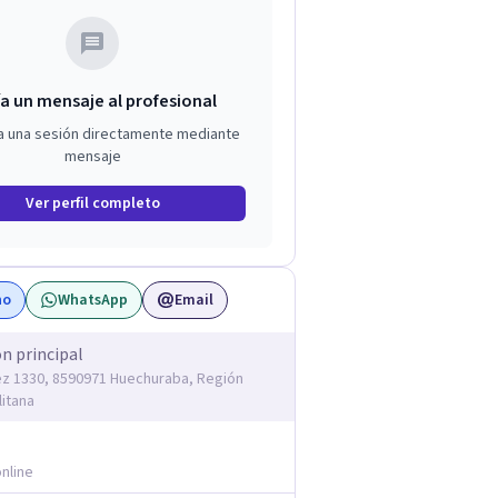
a un mensaje al profesional
a una sesión directamente mediante
mensaje
Ver perfil completo
no
WhatsApp
Email
ón principal
z 1330, 8590971 Huechuraba, Región
itana
nline