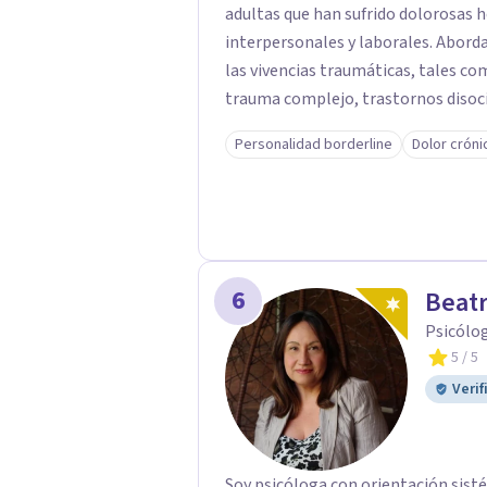
adultas que han sufrido dolorosas 
interpersonales y laborales. Abordando los trastornos psicológicos derivados de
las vivencias traumáticas, tales como; trastorno de estrés postraumático 
trauma complejo, trastornos disociativos, ansiedad, depresión, tr
de la personalidad. Como también la posibilidad de salir adelante y reparar el daño
Personalidad borderline
Dolor cróni
en quienes han sido víctimas de ab
laboral o mobbing, entre otros. Mi enfoque es proporcionar un espacio seguro y
comprensivo donde las personas pu
camino hacia la sanación y transfor
6
Beatr
Psicólog
5
/ 5
Verif
Soy psicóloga con orientación sisté