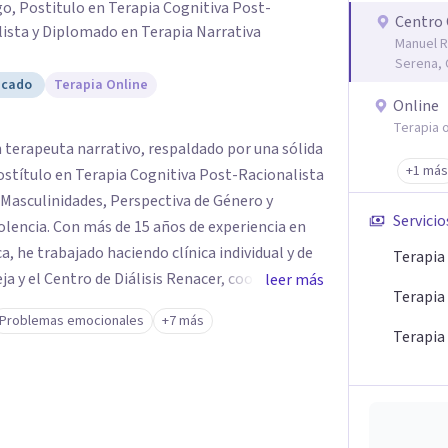
o, Postitulo en Terapia Cognitiva Post-
Centro 
ista y Diplomado en Terapia Narrativa
Manuel R
Serena,
icado
Terapia Online
Online
Terapia o
 terapeuta narrativo, respaldado por una sólida
+1 más
stítulo en Terapia Cognitiva Post-Racionalista
 Masculinidades, Perspectiva de Género y
Servicio
 experiencia en
ca, he trabajado haciendo clínica individual y de
Terapia 
ja y el Centro de Diálisis Renacer, coordinando
leer más
Terapia
a hombre que ejercen Violencia contra la Pareja
Problemas emocionales
+7 más
Universidad de Aconcagua impartiendo cátedras
Terapia
Sistemas Psicológicos y permanentemente en