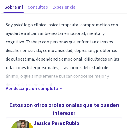
Sobre mí
Consultas
Experiencia
Soy psicólogo clínico-psicoterapeuta, comprometido con
ayudarte a alcanzar bienestar emocional, mental y
cognitivo. Trabajo con personas que enfrentan diversos
desafíos en su vida, como ansiedad, depresión, problemas
de autoestima, dependencia emocional, dificultades en las
relaciones interpersonales, trastornos del estado de
ánimo, o que simplemente buscan conocerse mejor y
desarrollar su potencial.
Ver descripción completa
Además, apoyo a quienes presentan alteraciones
Estos son otros profesionales que te pueden
cognitivas, como problemas de memoria, atención,
interesar
planificación o toma de decisiones, ya sea por trastornos
Jessica Perez Rubio
neurológicos, del desarrollo o lesiones cerebrales. También