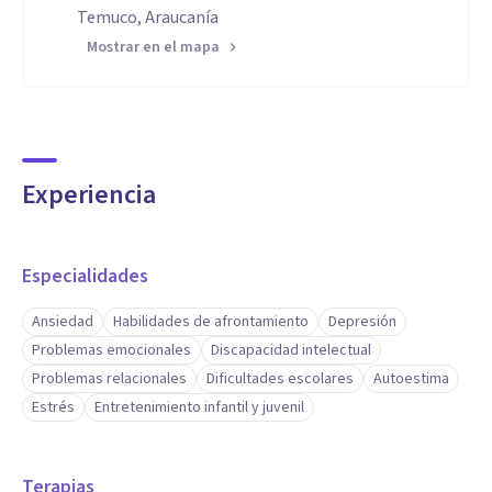
psicológicos; y uso de Escalas de Inteligencia de Wechsler
Temuco, Araucanía
para Niños y Adultos, entre otros elementos.
Mostrar en el mapa
Experiencia
Especialidades
Ansiedad
Habilidades de afrontamiento
Depresión
Problemas emocionales
Discapacidad intelectual
Problemas relacionales
Dificultades escolares
Autoestima
Estrés
Entretenimiento infantil y juvenil
Terapias