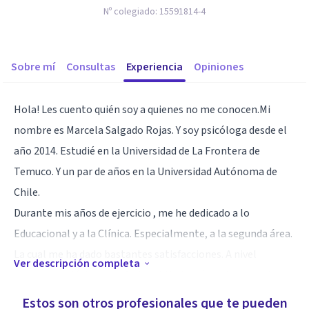
Nº colegiado:
15591814-4
Sobre mí
Consultas
Experiencia
Opiniones
Hola! Les cuento quién soy a quienes no me conocen.Mi
nombre es Marcela Salgado Rojas. Y soy psicóloga desde el
año 2014. Estudié en la Universidad de La Frontera de
Temuco. Y un par de años en la Universidad Autónoma de
Chile.
Durante mis años de ejercicio , me he dedicado a lo
Educacional y a la Clínica. Especialmente, a la segunda área.
La cual me ha dado bastantes satisfacciones. A nivel
Ver descripción completa
personal, valórico y profesional. Y a través de la consulta
particular, voluntariados y el estudio constante.
Estos son otros profesionales que te pueden