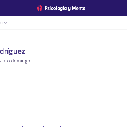
guez
dríguez
santo domingo