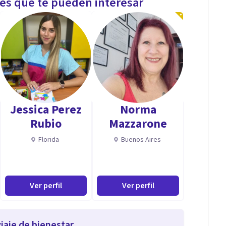
les que te pueden interesar
Jessica Perez
Norma
Rubio
Mazzarone
Florida
Buenos Aires
Ver perfil
Ver perfil
iaje de bienestar