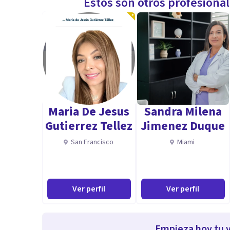
Estos son otros profesiona
Maria De Jesus
Sandra Milena
Gutierrez Tellez
Jimenez Duque
San Francisco
Miami
Ver perfil
Ver perfil
Empieza hoy tu v